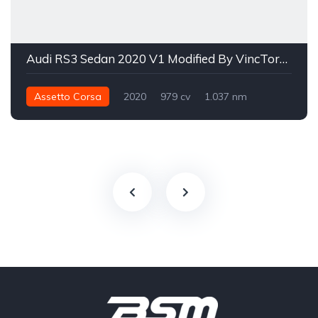
Audi RS3 Sedan 2020 V1 Modified By VincToreto
Assetto Corsa
2020
979 cv
1.037 nm
Integral - AWD
Street