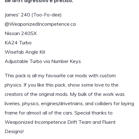
de drift agressivo e preciso.
James' 240 (Too-Fo-dee)
@WeaponizedIncompetence.ca
Nissan 240SX
KA24 Turbo
Wisefab Angle Kit
Adjustable Turbo via Number Keys
This pack is all my favourite car mods with custom
physics. If you like this pack, show some love to the
creators of the original mods. My bulk of the work was
liveries, physics, engines/drivetrains, and colliders for laying
frame for almost all of the cars. Special thanks to
Weaponized Incompetence Drift Team and Fluent
Designs!