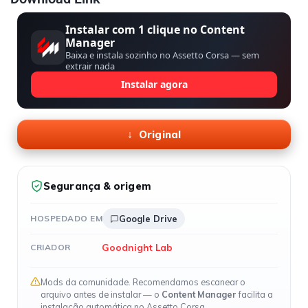
Instalar com 1 clique no Content
Manager
Baixa e instala sozinho no Assetto Corsa — sem
extrair nada
Instalar agora
Original
Segurança & origem
HOSPEDADO EM
Google Drive
Goodnight Lab
CRIADOR
Mods da comunidade. Recomendamos escanear o
arquivo antes de instalar — o
Content Manager
facilita a
instalação automática no Assetto Corsa.