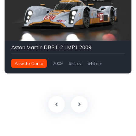
Aston Martin DBR1-2 LMP1 2009
Assetto Corsa
2009
654 cv
646 nm
Traseira - RWD
GT1
Track