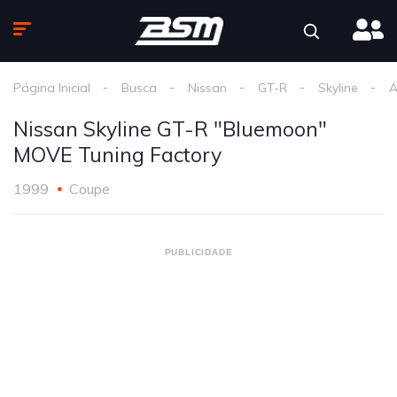
Página Inicial
Busca
Nissan
GT-R
Skyline
A
Nissan Skyline GT-R "Bluemoon"
MOVE Tuning Factory
1999
Coupe
PUBLICIDADE