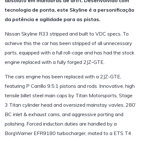
absoluto em manobras de drift. Desenvolvido com
tecnologia de ponta, este Skyline é a personificação
da potência e agilidade para as pistas.
Nissan Skyline R33 stripped and built to VDC specs. To
achieve this the car has been stripped of all unnecessary
parts, equipped with a full roll-cage and has had the stock
engine replaced with a fully forged 2JZ-GTE.
The cars engine has been replaced with a 2JZ-GTE,
featuring P Carrillo 9.5:1 pistons and rods. Innovative, high
tensile billet steel main caps by Titan Motorsports, Stage
3 Titan cylinder head and oversized mainstay vavles, 280’
BC inlet & exhaust cams, and aggressive porting and
polishing. Forced induction duties are handled by a
BorgWarner EFR9180 turbocharger, mated to a ETS T4