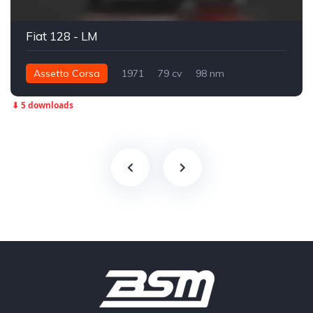
Fiat 128 - LM
Assetto Corsa
1971
79 cv
98 nm
Dianteira - FWD
Street
⬇ 5 downloads