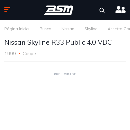
Página Inicial
Busca
Nissan
Skyline
Assetto Co
Nissan Skyline R33 Public 4.0 VDC
1999
Coupe
PUBLICIDADE