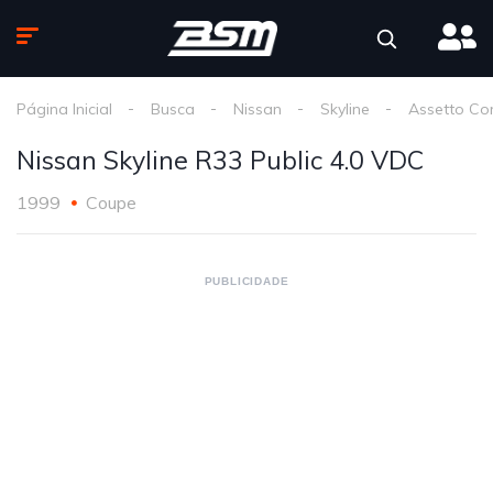
Página Inicial
Busca
Nissan
Skyline
Assetto Co
Nissan Skyline R33 Public 4.0 VDC
1999
Coupe
PUBLICIDADE