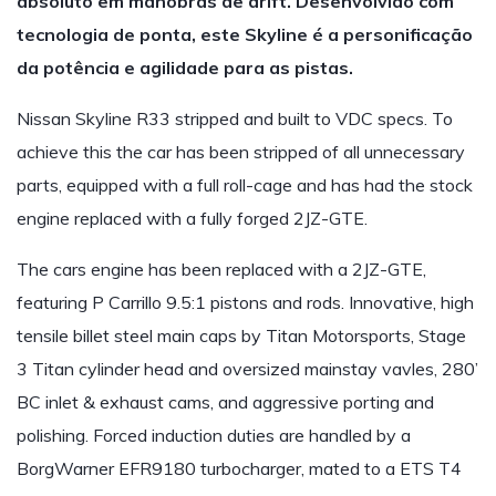
absoluto em manobras de drift. Desenvolvido com
tecnologia de ponta, este Skyline é a personificação
da potência e agilidade para as pistas.
Nissan Skyline R33 stripped and built to VDC specs. To
achieve this the car has been stripped of all unnecessary
parts, equipped with a full roll-cage and has had the stock
engine replaced with a fully forged 2JZ-GTE.
The cars engine has been replaced with a 2JZ-GTE,
featuring P Carrillo 9.5:1 pistons and rods. Innovative, high
tensile billet steel main caps by Titan Motorsports, Stage
3 Titan cylinder head and oversized mainstay vavles, 280’
BC inlet & exhaust cams, and aggressive porting and
polishing. Forced induction duties are handled by a
BorgWarner EFR9180 turbocharger, mated to a ETS T4