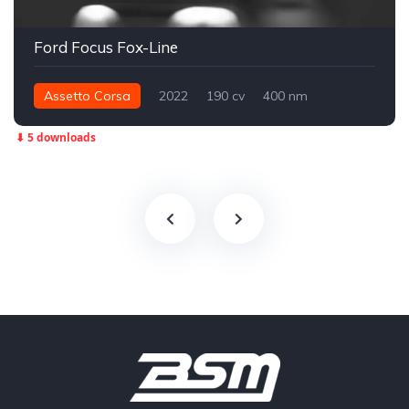
Ford Focus Fox-Line
Assetto Corsa
2022
190 cv
400 nm
Dianteira - FWD
Street
⬇ 5 downloads