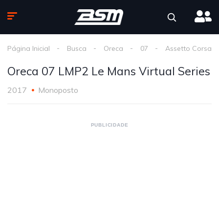
Página Inicial
Busca
Oreca
07
Assetto Corsa
Oreca 07 LMP2 Le Mans Virtual Series
2017
Monoposto
PUBLICIDADE