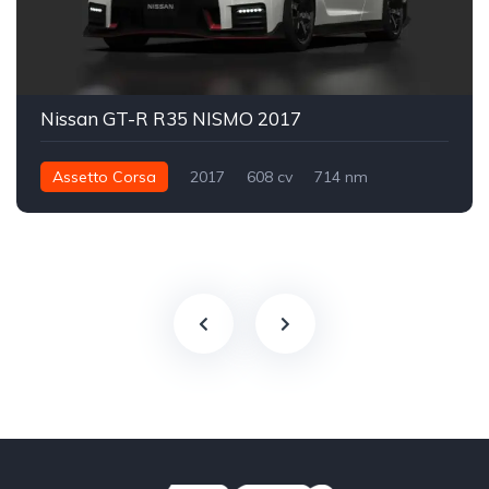
Nissan GT-R R35 NISMO 2017
Assetto Corsa
2017
608 cv
714 nm
Integral - AWD
Street