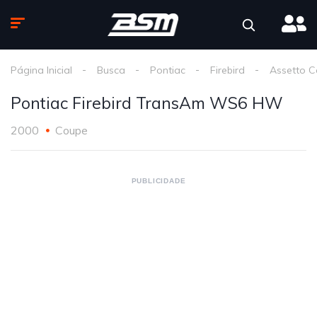
Página Inicial
Busca
Pontiac
Firebird
Assetto C
Pontiac Firebird TransAm WS6 HW
2000
Coupe
PUBLICIDADE