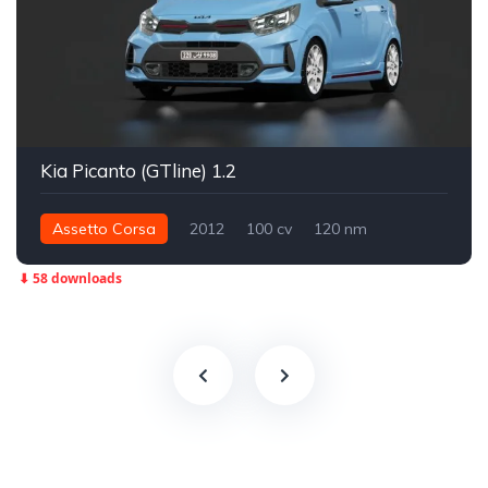
Kia Picanto (GTline) 1.2
Assetto Corsa
2012
100 cv
120 nm
Dianteira - FWD
Street
⬇ 58 downloads