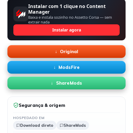
Instalar com 1 clique no Content
Manager
Baixa e instala sozinho no Assetto Corsa — sem
extrair nada
Instalar agora
Original
ModsFire
ShareMods
Segurança & origem
HOSPEDADO EM
Download direto
ShareMods