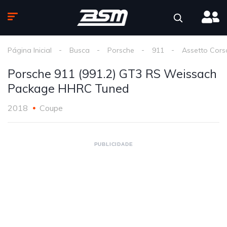
Página Inicial
Busca
Porsche
911
Assetto Cors
Porsche 911 (991.2) GT3 RS Weissach
Package HHRC Tuned
2018
Coupe
PUBLICIDADE