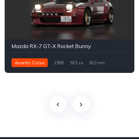
Mazda RX-7 GT-X Rocket Bunny
Assetto Corsa
1990
923 cv
813 nm
Traseira - RWD
Street