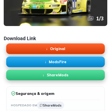
1
/
3
Download Link
Original
ModsFire
ShareMods
Segurança & origem
HOSPEDADO EM
ShareMods