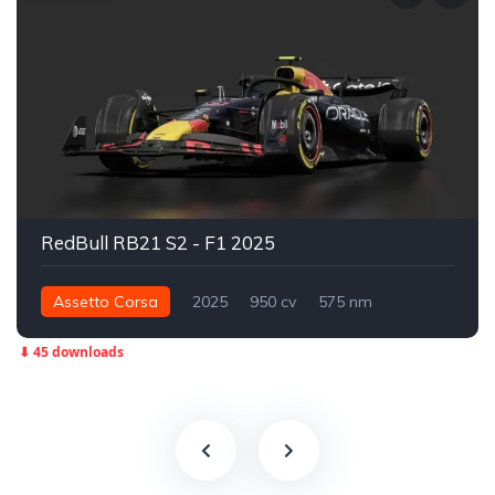
RedBull RB21 S2 - F1 2025
Assetto Corsa
2025
950 cv
575 nm
Traseira - RWD
Fórmula 1
Track
⬇ 45 downloads