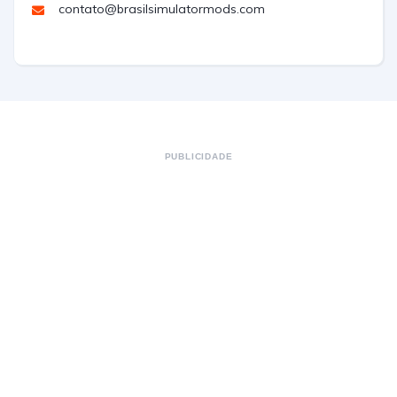
contato@brasilsimulatormods.com
PUBLICIDADE