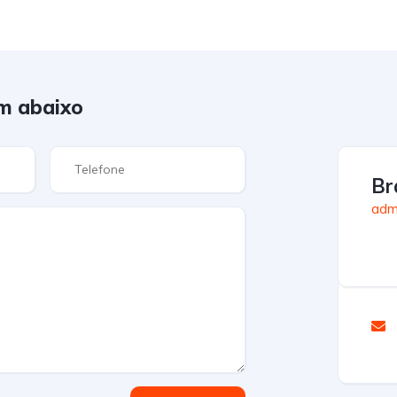
m abaixo
Br
admi