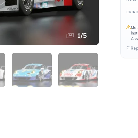
CRIA
Mod
ins
1
/
5
Ass
Rep