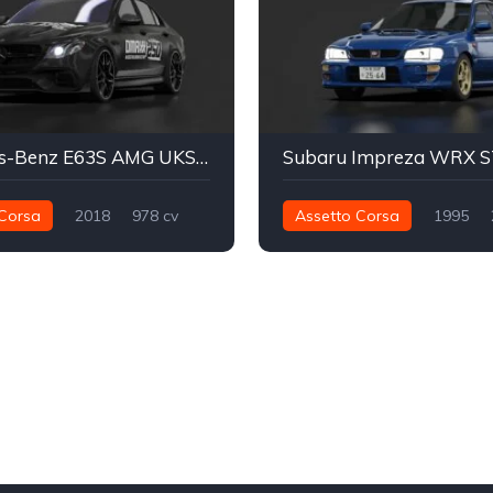
Mercedes-Benz E63S AMG UKSM DMO
Corsa
2018
978 cv
Assetto Corsa
1995
Integral - AWD
Street
377 nm
Integral - AWD