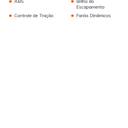
•
•
ABS
Brilho do
Escapamento
•
•
Controle de Tração
Faróis Dinâmicos