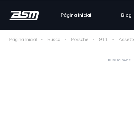
Página Inicial
Blog
Página Inicial
Busca
Porsche
911
Assett
PUBLICIDADE