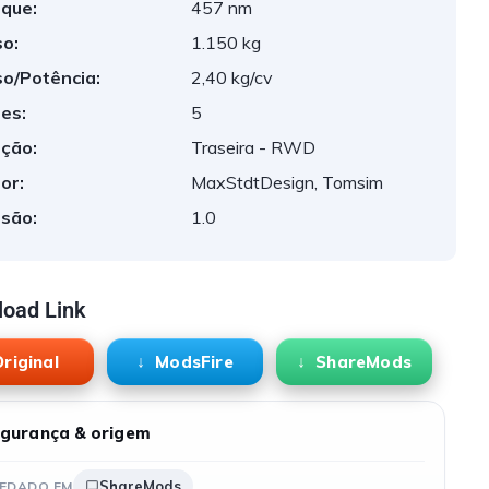
que:
457 nm
o:
1.150 kg
o/Potência:
2,40 kg/cv
es:
5
ção:
Traseira - RWD
or:
MaxStdtDesign, Tomsim
são:
1.0
oad Link
riginal
ModsFire
ShareMods
gurança & origem
ShareMods
EDADO EM