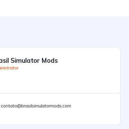
asil Simulator Mods
nistrator
contato@brasilsimulatormods.com