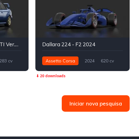
Subaru Impreza WRX STI Ver.VI Type RA [GC8] 99'
Dallara 224 - F2 2024
283 cv
Assetto Corsa
2024
620 cv
Street
570 nm
Traseira - RWD
⬇ 20 downloads
Fórmula 2
Iniciar nova pesquisa