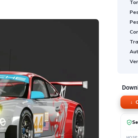
Tor
Pes
Pes
Cor
Tra
Aut
Ver
Downl
O
Se
HOSP