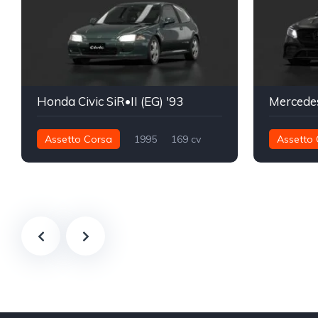
Honda Civic SiR•II (EG) '93
Assetto Corsa
1995
169 cv
Assetto 
157 nm
Dianteira - FWD
Street
1.239 nm