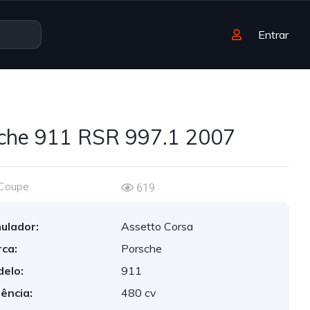
Entrar
che 911 RSR 997.1 2007
Coupe
619
ulador:
Assetto Corsa
ca:
Porsche
elo:
911
ência:
480 cv