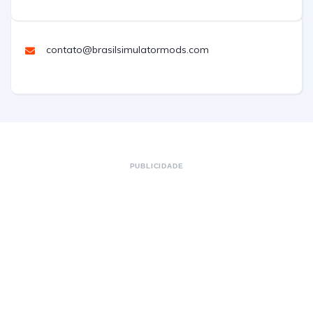
contato@brasilsimulatormods.com
PUBLICIDADE