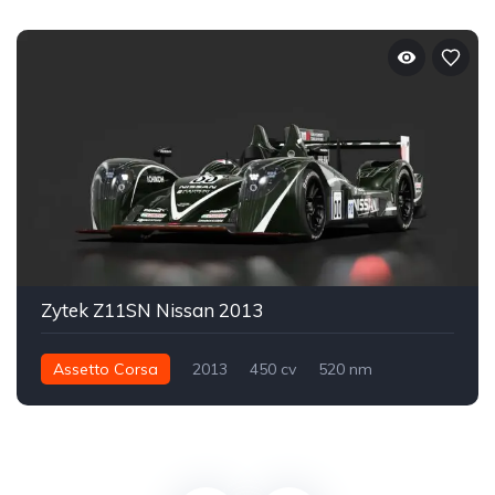
Zytek Z11SN Nissan 2013
Assetto Corsa
2013
450 cv
520 nm
Traseira - RWD
LMP2
Track