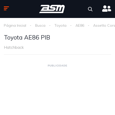
Página Inicial
Busca
Toyota
AE86
Assetto Cor
Toyota AE86 PIB
Hatchback
PUBLICIDADE