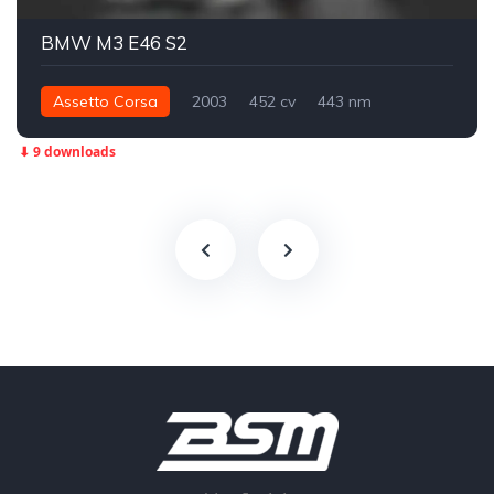
BMW M3 E46 S2
Assetto Corsa
2003
452 cv
443 nm
Traseira - RWD
Track
⬇ 9 downloads