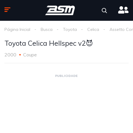
Página Inicial
Busca
Toyota
Celica
Assetto Co
Toyota Celica Hellspec v2😈
2000
Coupe
PUBLICIDADE