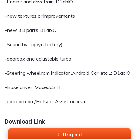
-Engine and drivetrain :D1ablO
-new textures or improvements
–new 3D parts D1ablO
-Sound by : (gaya factory)
-gearbox and adjustable turbo
-Steering wheel,rpm indicator ,Android Car ,etc…: D1ablO
–Base driver :MacedoSTI
-patreon.com/HellspecAssettocorsa
Download Link
Original