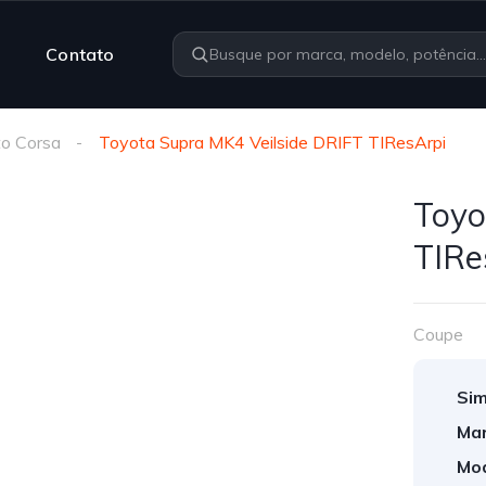
Contato
o Corsa
Toyota Supra MK4 Veilside DRIFT TIResArpi
Toyo
TIRe
Coupe
Sim
Mar
Mod