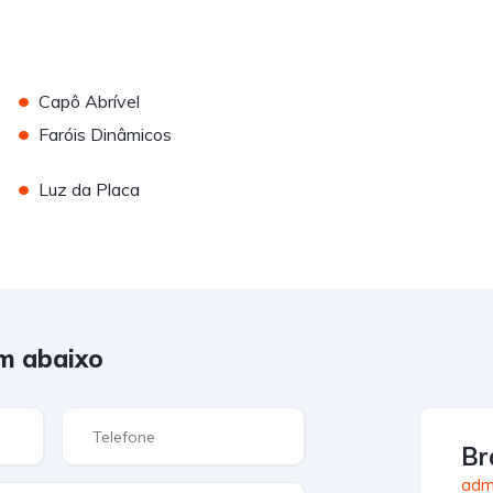
•
Capô Abrível
•
Faróis Dinâmicos
•
Luz da Placa
m abaixo
Br
admi