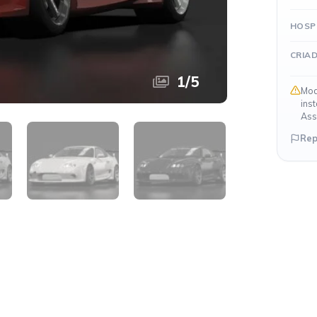
HOSP
CRIA
1
/
5
Mod
ins
Ass
Rep