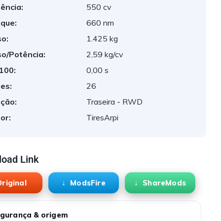
ência:
550 cv
que:
660 nm
o:
1.425 kg
o/Potência:
2,59 kg/cv
 100:
0,00 s
es:
26
ção:
Traseira - RWD
or:
TiresArpi
oad Link
riginal
ModsFire
ShareMods
gurança & origem