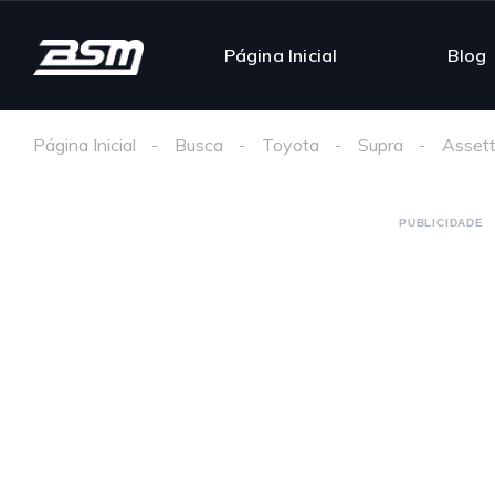
Página Inicial
Blog
Página Inicial
Busca
Toyota
Supra
Assett
PUBLICIDADE