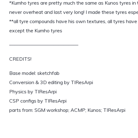
*Kumho tyres are pretty much the same as Kunos tyres in te
never overheat and last very long! I made these tyres espec
**all tyre compounds have his own textures, all tyres hav
except the Kumho tyres
——————————————
CREDITS!
Base model: sketchfab
Conversion & 3D editing by TIResArpi
Physics by TIResArpi
CSP configs by TIResArpi
parts from: SGM workshop; ACMP; Kunos; TIResArpi