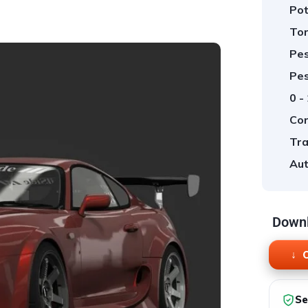
Pot
Tor
Pes
Pes
0 -
Cor
Tra
Aut
Downl
O
Se