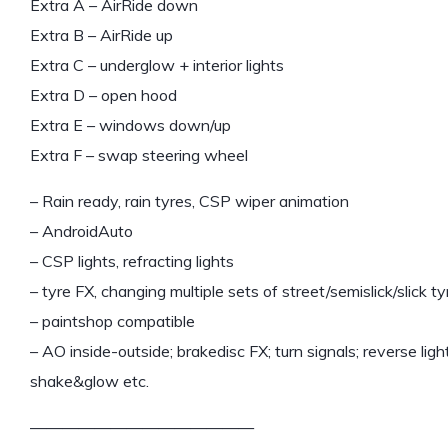
Extra A – AirRide down
Extra B – AirRide up
Extra C – underglow + interior lights
Extra D – open hood
Extra E – windows down/up
Extra F – swap steering wheel
– Rain ready, rain tyres, CSP wiper animation
– AndroidAuto
– CSP lights, refracting lights
– tyre FX, changing multiple sets of street/semislick/slick
– paintshop compatible
– AO inside-outside; brakedisc FX; turn signals; reverse li
shake&glow etc.
——————————————