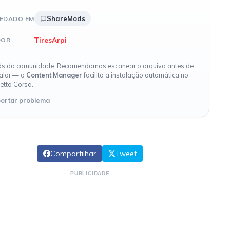
ShareMods
EDADO EM
TiresArpi
DOR
s da comunidade. Recomendamos escanear o arquivo antes de
talar — o
Content Manager
facilita a instalação automática no
etto Corsa.
ortar problema
Compartilhar
Tweet
PUBLICIDADE