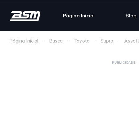
Página Inicial
Blog
Página Inicial
Busca
Toyota
Supra
Assett
PUBLICIDADE