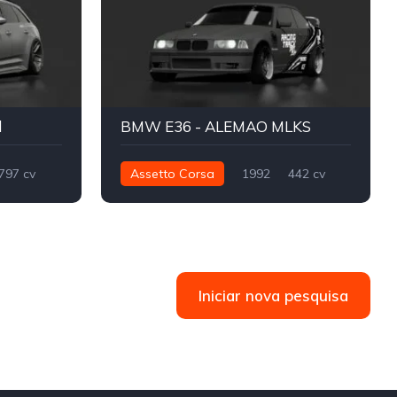
d
BMW E36 - ALEMAO MLKS
797 cv
Assetto Corsa
1992
442 cv
Street
586 nm
Traseira - RWD
Drift
Iniciar nova pesquisa