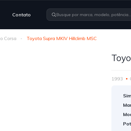
Contato
o Corsa
Toyota Supra MKIV Hillclimb MSC
Toyo
1993
Sim
Mar
Mod
Pot