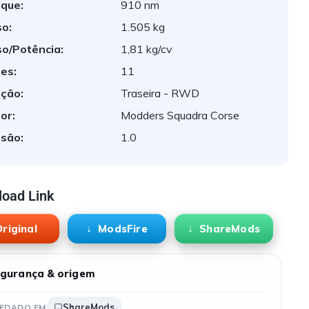
que:
910 nm
o:
1.505 kg
o/Potência:
1,81 kg/cv
es:
11
ção:
Traseira - RWD
or:
Modders Squadra Corse
são:
1.0
oad Link
riginal
ModsFire
ShareMods
gurança & origem
ShareMods
EDADO EM