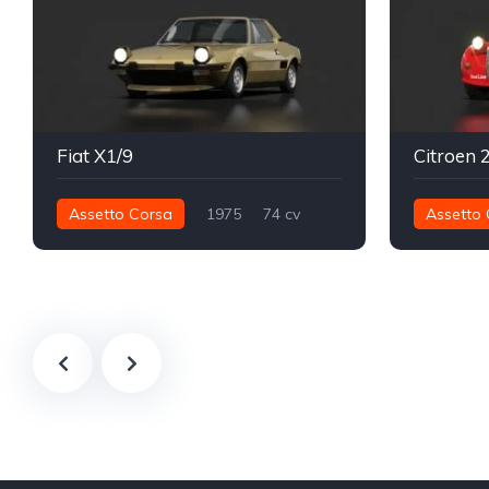
Fiat X1/9
Citroen 
Assetto Corsa
1975
74 cv
Assetto 
97 nm
Traseira - RWD
Street
65 nm
D