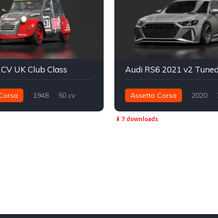
2CV UK Club Class
Audi RS6 2021 v2 Tune
Corsa
1948
50 cv
Assetto Corsa
2020
ianteira - FWD
Track
1.025 nm
Integral - AWD
⬇ 7 downloads