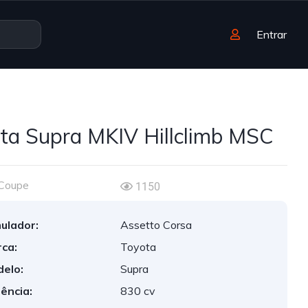
Entrar
ta Supra MKIV Hillclimb MSC
Coupe
1150
ulador:
Assetto Corsa
ca:
Toyota
elo:
Supra
ência:
830 cv