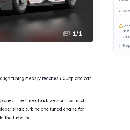
CRIA
Mod
ins
1
/
1
Ass
Rep
ough tuning it easily reaches 600hp and can
e planet. The time attack version has much
igger single turbine and tuned engine for
e the turbo lag.