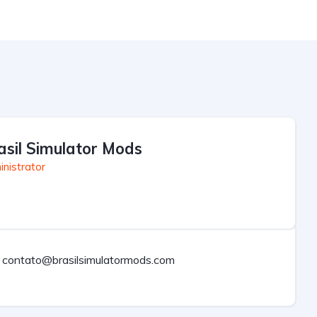
asil Simulator Mods
nistrator
contato@brasilsimulatormods.com