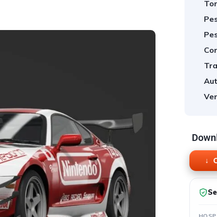
Tor
Pes
Pes
Cor
Tra
Aut
Ver
Downl
O
Se
HOSP