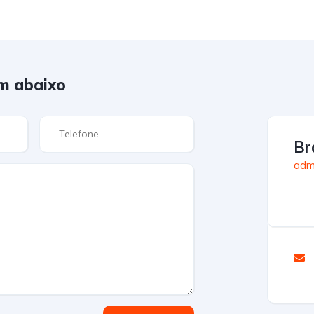
m abaixo
Br
admi