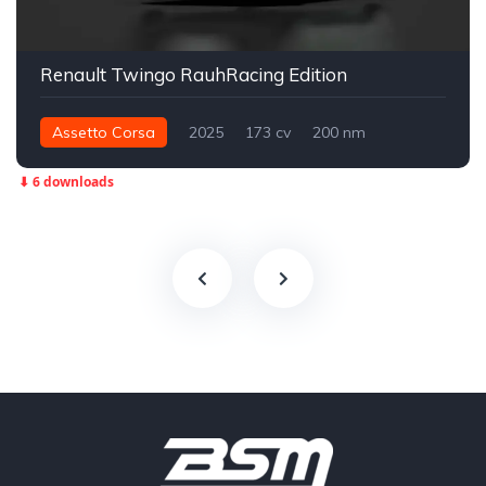
Renault Twingo RauhRacing Edition
Assetto Corsa
2025
173 cv
200 nm
Dianteira - FWD
Street
⬇ 6 downloads