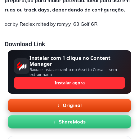
preparação para maior potência. Ideal para uso em
ruas ou track days, dependendo da configuração.
acr by Redlex rdited by ramyy_63 Golf 6R
Download Link
Instalar com 1 clique no Content
Manager
Baixa e instala sozinho no Assetto Corsa — sem
extrair nada
Instalar agora
Original
ShareMods