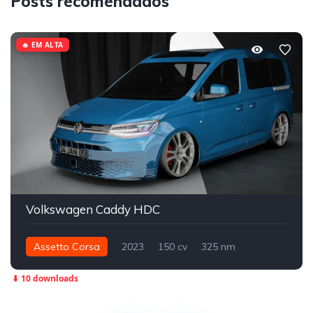
Posts recomendados
🔥 EM ALTA
Volkswagen Caddy HDC
Assetto Corsa
2023
150 cv
325 nm
Dianteira - FWD
Street
⬇ 10 downloads