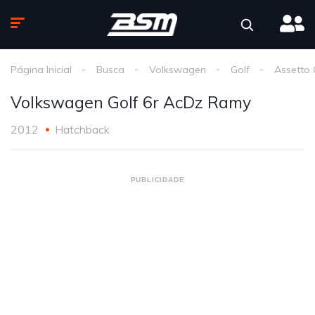
Página Inicial
Busca
Volkswagen
Golf
Assetto
Volkswagen Golf 6r AcDz Ramy
2012
Hatchback
PUBLICIDADE