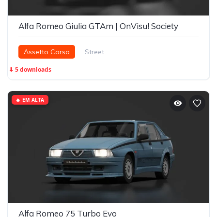
Alfa Romeo Giulia GTAm | OnVisu! Society
Assetto Corsa
Street
⬇ 5 downloads
🔥 EM ALTA
Alfa Romeo 75 Turbo Evo