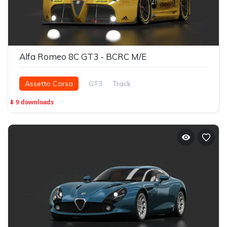
Alfa Romeo 8C GT3 - BCRC M/E
Assetto Corsa
GT3
Track
⬇ 9 downloads