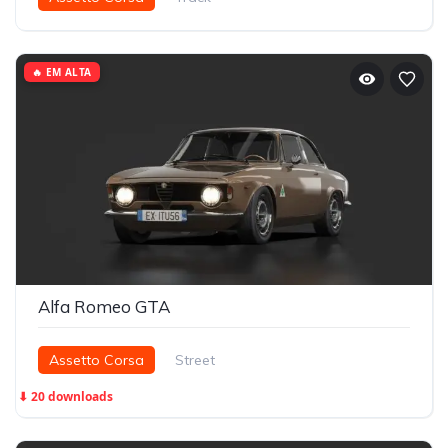
🔥 EM ALTA
Alfa Romeo GTA
Assetto Corsa
Street
⬇ 20 downloads