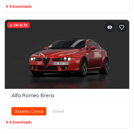
⬇ 9 downloads
🔥 EM ALTA
Alfa Romeo Brera
Assetto Corsa
Street
⬇ 8 downloads