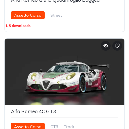
Assetto Corsa
Street
⬇ 5 downloads
Alfa Romeo 4C GT3
Assetto Corsa
GT3
Track