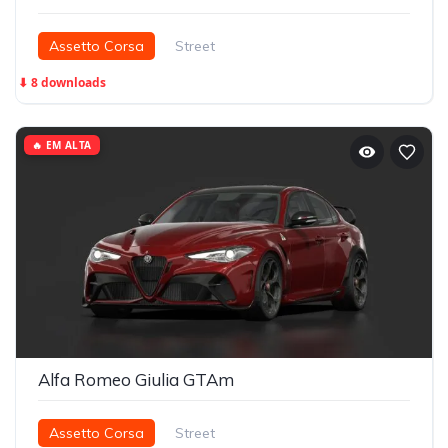
Assetto Corsa
Street
⬇ 8 downloads
🔥 EM ALTA
Alfa Romeo Giulia GTAm
Assetto Corsa
Street