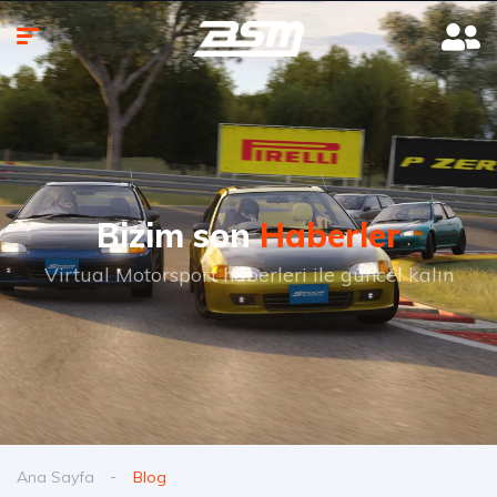
Bizim son
Haberler
Virtual Motorsport haberleri ile güncel kalın
Ana Sayfa
Blog