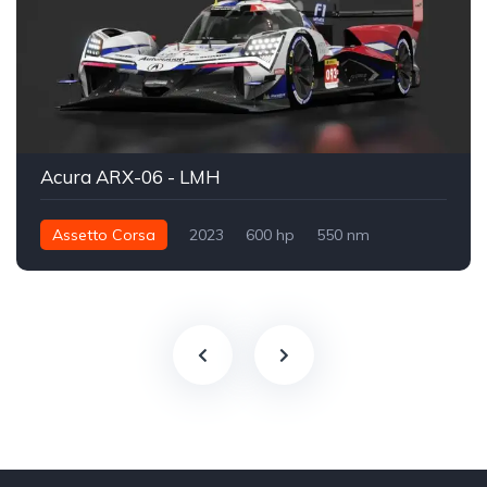
Acura ARX-06 - LMH
Assetto Corsa
2023
600 hp
550 nm
Arka - RWD
LMH
Parça