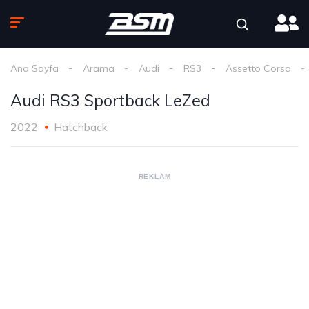
Ana Sayfa
Arama
Audi
RS3
Assetto Corsa
Audi RS3 Sportback LeZed
2022
Hatchback
REKLAM