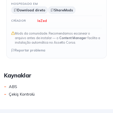
HOSPEDADO EM
Download direto
ShareMods
leZed
CRIADOR
Mods da comunidade. Recomendamos escanear o
arquivo antes de instalar — o
Content Manager
facilita a
instalação automática no Assetto Corsa.
Reportar problema
Kaynaklar
-
ABS
-
Çekiş Kontrolü