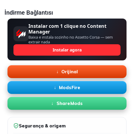
İndirme Bağlantısı
Instalar com 1 clique no Content
Manager
Baixa e instala sozinho no Assetto Corsa — sem
extrair nada
Instalar agora
Orijinal
ModsFire
ShareMods
Segurança & origem