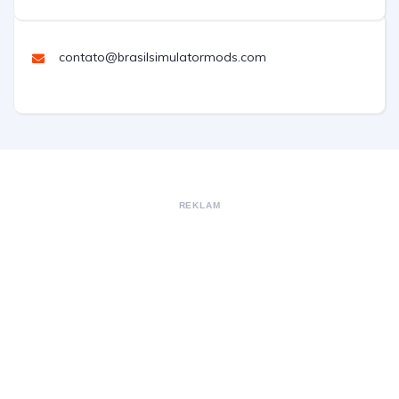
contato@brasilsimulatormods.com
REKLAM