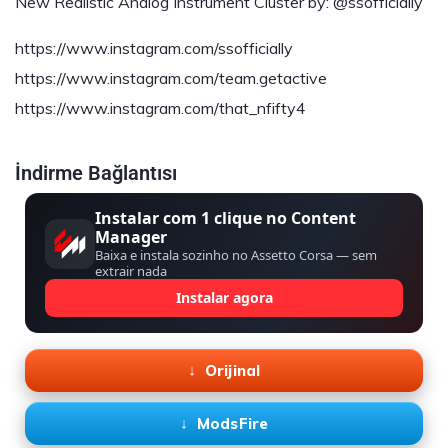
New Realistic Analog Instrument Cluster by: @ssofficially
https://www.instagram.com/ssofficially
https://www.instagram.com/team.getactive
https://www.instagram.com/that_nfifty4
İndirme Bağlantısı
Instalar com 1 clique no Content
Manager
Baixa e instala sozinho no Assetto Corsa — sem
extrair nada
Instalar agora
Orijinal
ModsFire