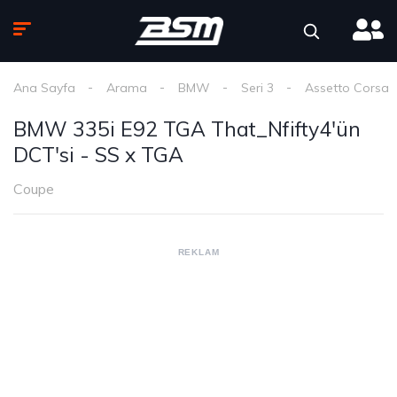
Ana Sayfa
Arama
BMW
Seri 3
Assetto Corsa
BMW 335i E92 TGA That_Nfifty4'ün
DCT'si - SS x TGA
Coupe
REKLAM