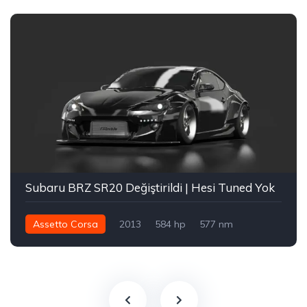
Subaru BRZ SR20 Değiştirildi | Hesi Tuned Yok
Assetto Corsa
2013
584 hp
577 nm
Arka - RWD
Sokak