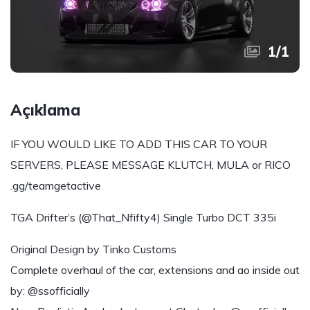
1
/
1
Açıklama
IF YOU WOULD LIKE TO ADD THIS CAR TO YOUR
SERVERS, PLEASE MESSAGE KLUTCH, MULA or RICO
.gg/teamgetactive
TGA Drifter’s (@That_Nfifty4) Single Turbo DCT 335i
Original Design by Tinko Customs
Complete overhaul of the car, extensions and ao inside out
by: @ssofficially