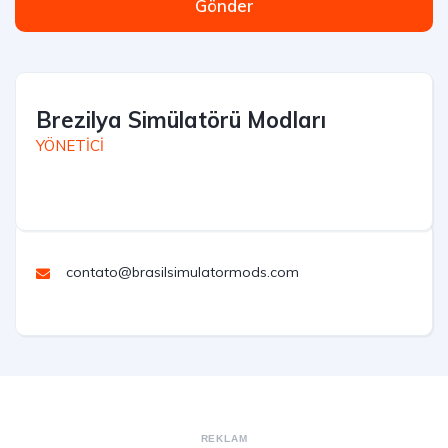
Gönder
Brezilya Simülatörü Modları
YÖNETİCİ
contato@brasilsimulatormods.com
REKLAM