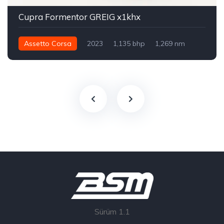
Cupra Formentor GREIG x1khx
Assetto Corsa
2023
1,135 bhp
1,269 nm
Integral - AWD
Sokak
Sürüm 1.1