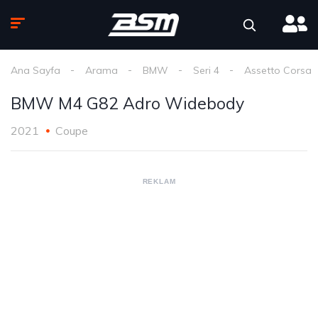
Ana Sayfa
Arama
BMW
Seri 4
Assetto Corsa
BMW M4 G82 Adro Widebody
2021
Coupe
REKLAM