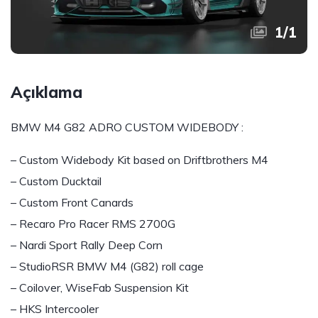
1
/
1
Açıklama
BMW M4 G82 ADRO CUSTOM WIDEBODY :
– Custom Widebody Kit based on Driftbrothers M4
– Custom Ducktail
– Custom Front Canards
– Recaro Pro Racer RMS 2700G
– Nardi Sport Rally Deep Corn
– StudioRSR BMW M4 (G82) roll cage
– Coilover, WiseFab Suspension Kit
– HKS Intercooler