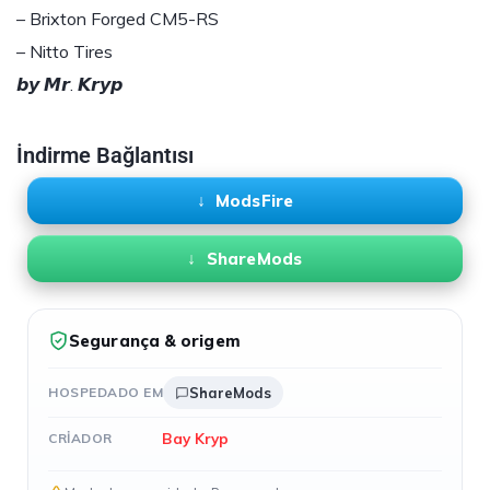
– Brixton Forged CM5-RS
– Nitto Tires
𝙗𝙮 𝙈𝙧. 𝙆𝙧𝙮𝙥
İndirme Bağlantısı
ModsFire
ShareMods
Segurança & origem
HOSPEDADO EM
ShareMods
Bay Kryp
CRIADOR