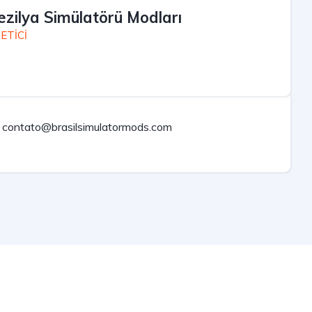
ezilya Simülatörü Modları
ETİCİ
contato@brasilsimulatormods.com