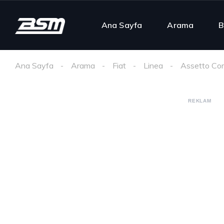
Ana Sayfa
Arama
B
Ana Sayfa
Arama
Fiat
Linea
Assetto Co
REKLAM