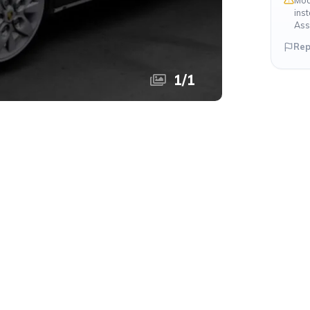
Mod
ins
Ass
Rep
1
/
1