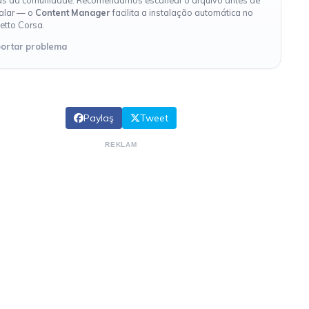
s da comunidade. Recomendamos escanear o arquivo antes de
talar — o
Content Manager
facilita a instalação automática no
etto Corsa.
ortar problema
Paylaş
Tweet
REKLAM