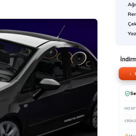
Ağır
Ren
Çek
Yaz
İndir
Se
HOSP
CRIA