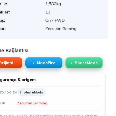
lık:
1,580kg
kler:
13
iş:
Ön - FWD
ar:
Zecution Gaming
me Bağlantısı
Orijinal
ModsFire
ShareMods
gurança & origem
ShareMods
EDADO EM
Zecution Gaming
DOR