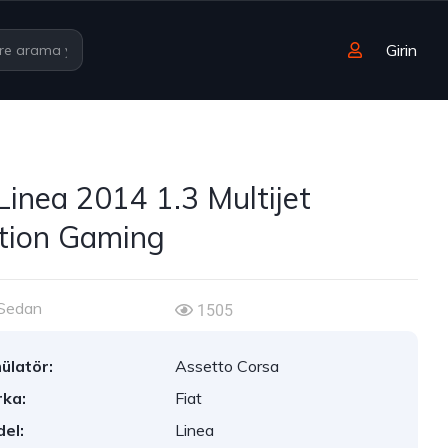
Girin
 Linea 2014 1.3 Multijet
tion Gaming
Sedan
1505
ülatör:
Assetto Corsa
ka:
Fiat
el:
Linea