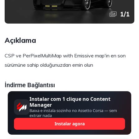
1
/
1
Açıklama
CSP ve PerPixelMultiMap with Emissive map'in en son
sürümüne sahip olduğunuzdan emin olun
İndirme Bağlantısı
Instalar com 1 clique no Content
Manager
Baixa e instala sozinho no Assetto Corsa — sem
extrair nada
Instalar agora