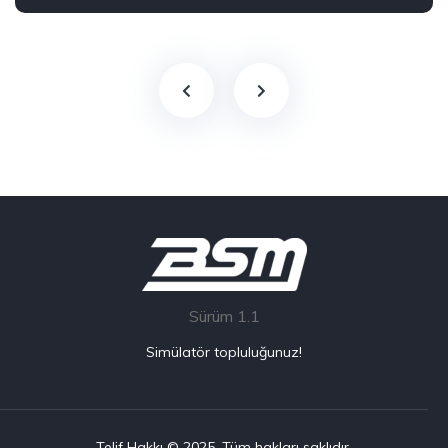
Arka - RWD
Sokak
Sürüm 1.1
Simülatör topluluğunuz!
Telif Hakkı © 2025. Tüm hakları saklıdır.