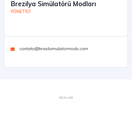
Brezilya Simülatörü Modları
YÖNETİCİ
contato@brasilsimulatormods.com
REKLAM