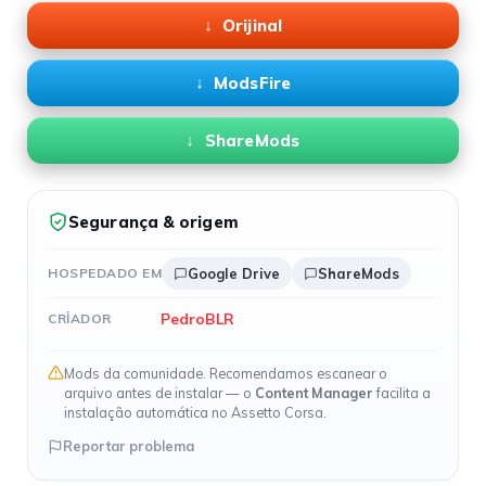
Orijinal
ModsFire
ShareMods
Segurança & origem
HOSPEDADO EM
Google Drive
ShareMods
PedroBLR
CRIADOR
Mods da comunidade. Recomendamos escanear o
arquivo antes de instalar — o
Content Manager
facilita a
instalação automática no Assetto Corsa.
Reportar problema