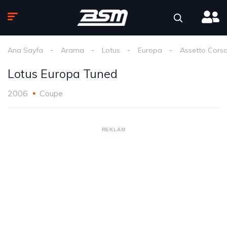
Ana Sayfa
Arama
Lotus
Europa
Assetto Cors
Lotus Europa Tuned
2006
Coupe
REKLAM