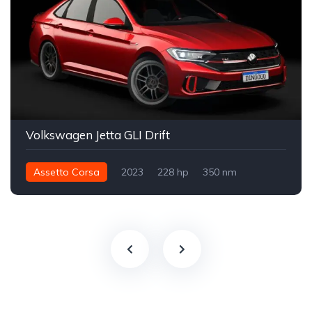
Volkswagen Jetta GLI Drift
Assetto Corsa
2023
228 hp
350 nm
Arka - RWD
Sürüklenme
Sokak