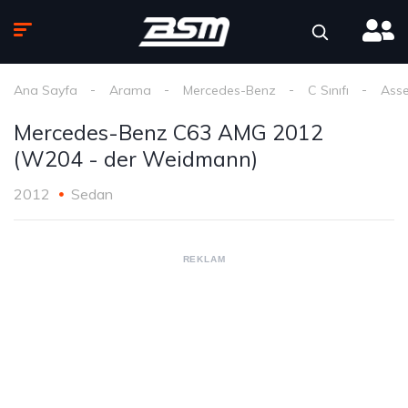
Ana Sayfa
Arama
Mercedes-Benz
C Sınıfı
Asse
Mercedes-Benz C63 AMG 2012
(W204 - der Weidmann)
2012
Sedan
REKLAM