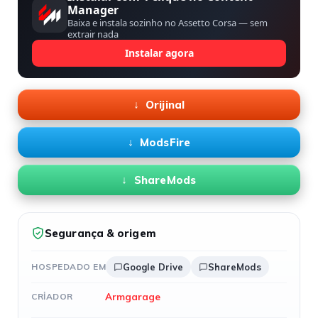
Manager
Baixa e instala sozinho no Assetto Corsa — sem
extrair nada
Instalar agora
Orijinal
ModsFire
ShareMods
Segurança & origem
HOSPEDADO EM
Google Drive
ShareMods
Armgarage
CRIADOR