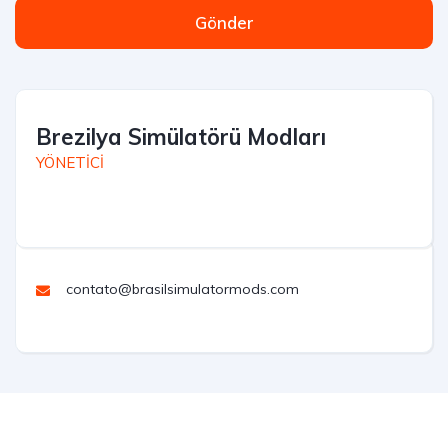
Gönder
Brezilya Simülatörü Modları
YÖNETİCİ
contato@brasilsimulatormods.com