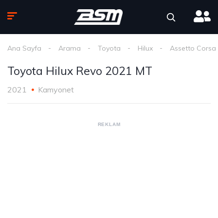
Ana Sayfa
Arama
Toyota
Hilux
Assetto Corsa
Toyota Hilux Revo 2021 MT
2021
Kamyonet
REKLAM