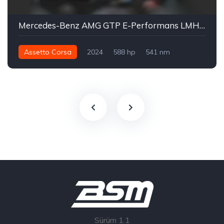
Mercedes-Benz AMG GTP E-Performans LMH 2025
Assetto Corsa
2024
588 hp
541 nm
Arka - RWD
LMH
Parça
Sürüm 1.1