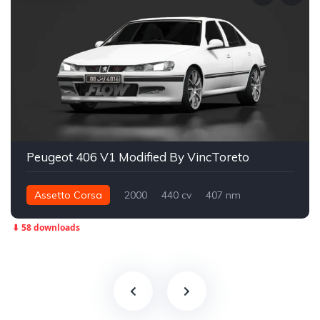
Peugeot 406 V1 Modified By VincToreto
Assetto Corsa
2000
440 cv
407 nm
Integral - AWD
Street
⬇ 58 downloads