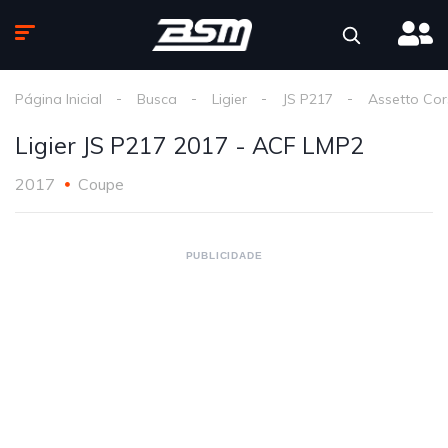
Página Inicial
Busca
Ligier
JS P217
Assetto Co
Ligier JS P217 2017 - ACF LMP2
2017
Coupe
PUBLICIDADE