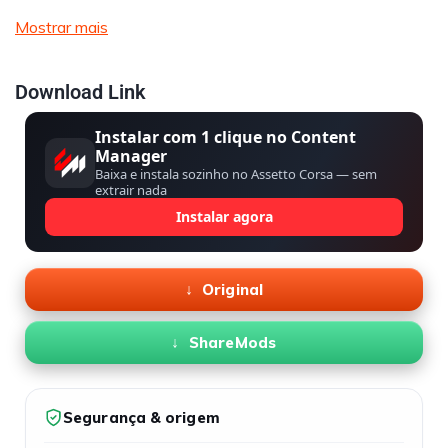
Mostrar mais
Download Link
Instalar com 1 clique no Content
Manager
Baixa e instala sozinho no Assetto Corsa — sem
extrair nada
Instalar agora
Original
ShareMods
Segurança & origem