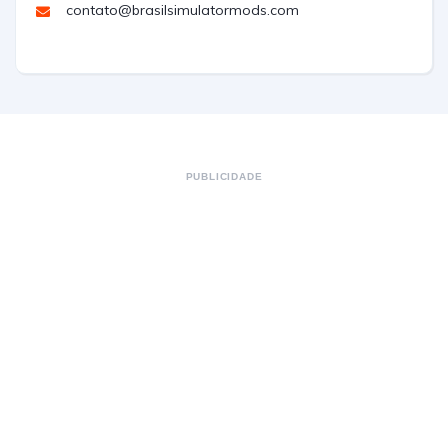
contato@brasilsimulatormods.com
PUBLICIDADE