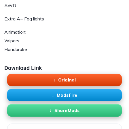
AWD
Extra A= Fog lights
Animation:
Wipers
Handbrake
Download Link
Original
ModsFire
ShareMods