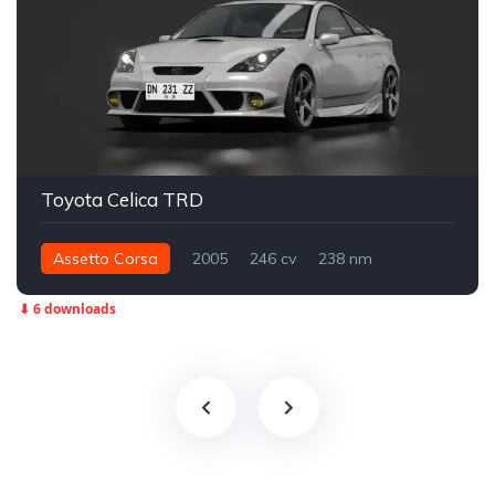
Toyota Celica TRD
Assetto Corsa
2005
246 cv
238 nm
Dianteira - FWD
Street
⬇ 6 downloads