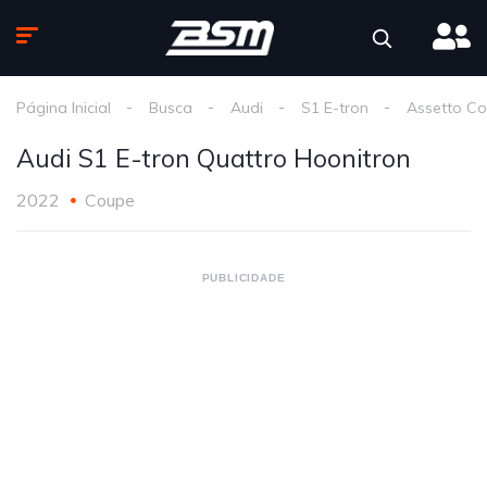
Página Inicial
Busca
Audi
S1 E-tron
Assetto Co
Audi S1 E-tron Quattro Hoonitron
2022
Coupe
PUBLICIDADE