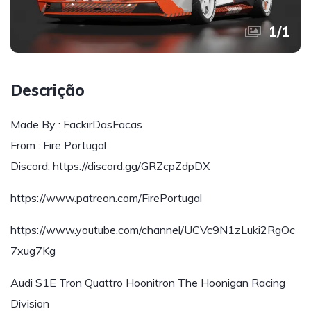
1
/
1
Descrição
Made By : FackirDasFacas
From : Fire Portugal
Discord: https://discord.gg/GRZcpZdpDX
https://www.patreon.com/FirePortugal
https://www.youtube.com/channel/UCVc9N1zLuki2RgOc
7xug7Kg
Audi S1E Tron Quattro Hoonitron The Hoonigan Racing
Division