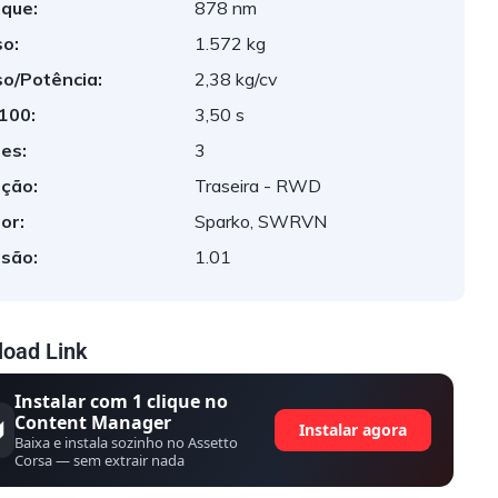
que:
878 nm
o:
1.572 kg
o/Potência:
2,38 kg/cv
 100:
3,50 s
es:
3
ção:
Traseira - RWD
or:
Sparko, SWRVN
são:
1.01
oad Link
Instalar com 1 clique no
Content Manager
Instalar agora
Baixa e instala sozinho no Assetto
Corsa — sem extrair nada