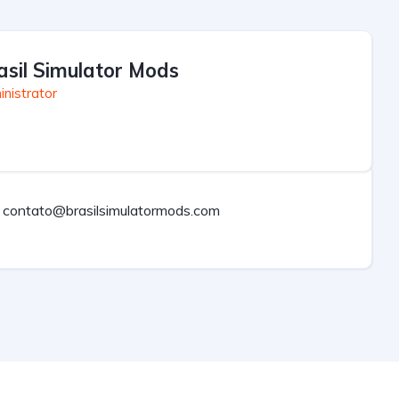
asil Simulator Mods
nistrator
contato@brasilsimulatormods.com