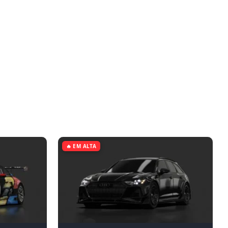
🔥 EM ALTA