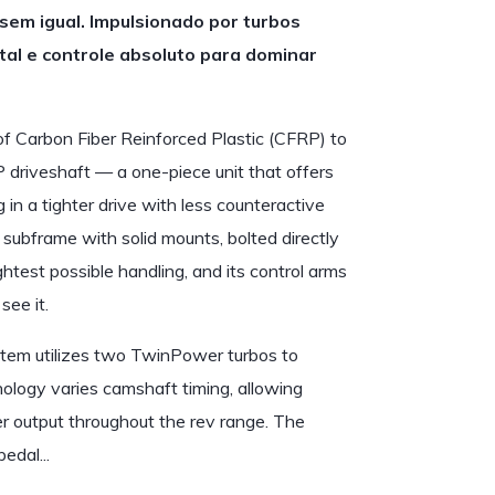
sem igual. Impulsionado por turbos
tal e controle absoluto para dominar
 of Carbon Fiber Reinforced Plastic (CFRP) to
 driveshaft — a one-piece unit that offers
 in a tighter drive with less counteractive
 subframe with solid mounts, bolted directly
htest possible handling, and its control arms
ee it.
stem utilizes two TwinPower turbos to
logy varies camshaft timing, allowing
wer output throughout the rev range. The
edal...