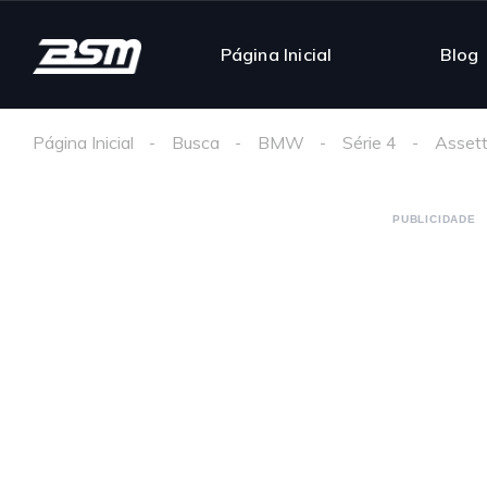
Página Inicial
Blog
Página Inicial
Busca
BMW
Série 4
Assett
PUBLICIDADE