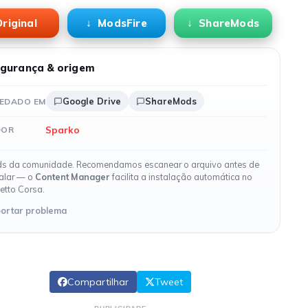
riginal
ModsFire
ShareMods
gurança & origem
Google Drive
ShareMods
EDADO EM
Sparko
DOR
s da comunidade. Recomendamos escanear o arquivo antes de
talar — o
Content Manager
facilita a instalação automática no
etto Corsa.
ortar problema
Compartilhar
Tweet