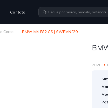
Contato
o Corsa
BMW M4 F82 CS | SWRVN '20
BMW
2020
Sim
Mar
Mod
Pot