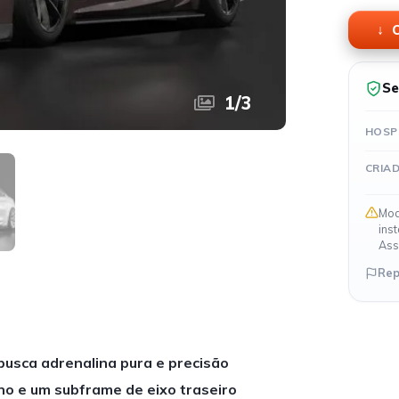
O
Se
1
/
3
HOSP
CRIA
Mod
ins
Ass
Rep
usca adrenalina pura e precisão
ono e um subframe de eixo traseiro