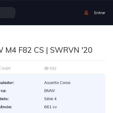
Entrar
 M4 F82 CS | SWRVN '20
Coupe
942
ulador:
Assetto Corsa
ca:
BMW
elo:
Série 4
ência:
661 cv