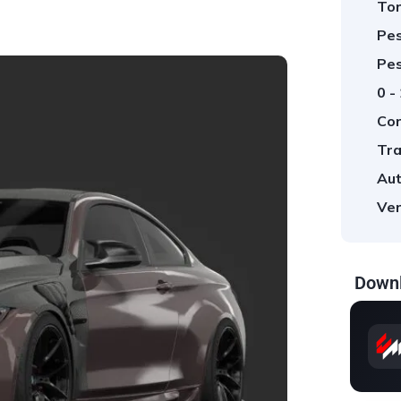
Tor
Pes
Pes
0 -
Cor
Tra
Aut
Ver
Downl