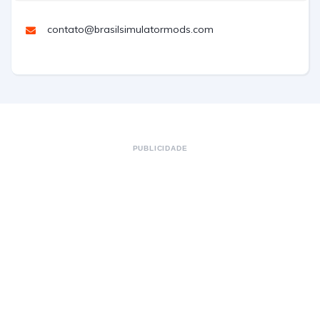
contato@brasilsimulatormods.com
PUBLICIDADE