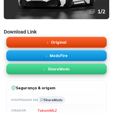
1
/
2
Download Link
Original
ModsFire
ShareMods
Segurança & origem
HOSPEDADO EM
ShareMods
TakumiMLZ
CRIADOR