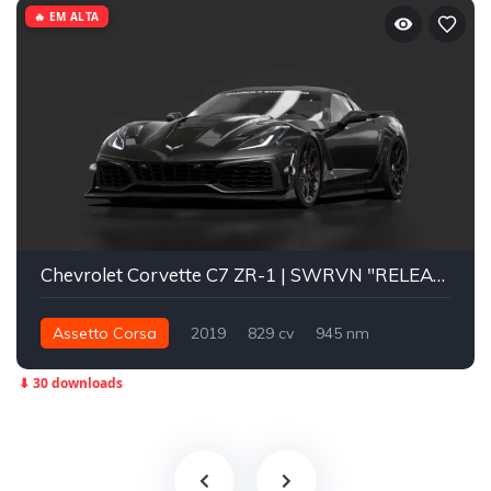
🔥 EM ALTA
Chevrolet Corvette C7 ZR-1 | SWRVN "RELEASE
Assetto Corsa
2019
829 cv
945 nm
Traseira - RWD
Street
⬇ 30 downloads