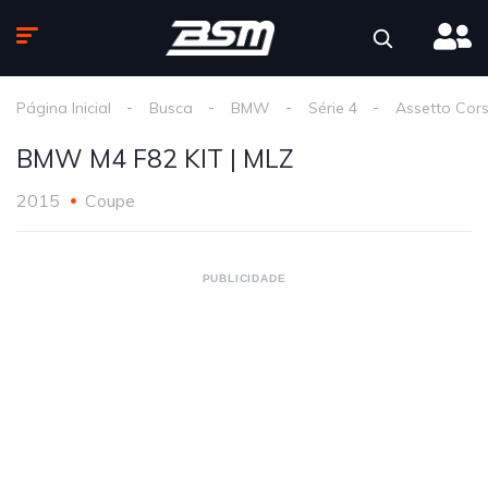
Página Inicial
Busca
BMW
Série 4
Assetto Cor
BMW M4 F82 KIT | MLZ
2015
Coupe
PUBLICIDADE