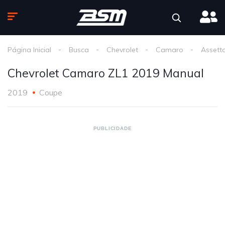
Página Inicial
Busca
Chevrolet
Camaro
Assett
Chevrolet Camaro ZL1 2019 Manual
2019
Coupe
PUBLICIDADE