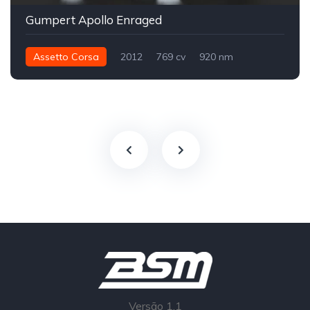
Gumpert Apollo Enraged
Assetto Corsa
2012
769 cv
920 nm
Traseira - RWD
Street
Versão 1.1