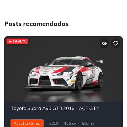
Posts recomendados
🔥 EM ALTA
Toyota Supra A90 GT4 2019 - ACF GT4
Assetto Corsa
2019
435 cv
516 nm