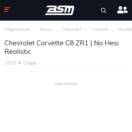
Página Inicial
Busca
Chevrolet
Corvette
Assett
Chevrolet Corvette C8 ZR1 | No Hesi
Realistic
2025
Coupe
PUBLICIDADE