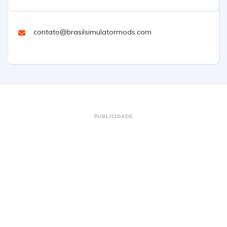
contato@brasilsimulatormods.com
PUBLICIDADE