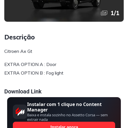
1
/
1
Descrição
Citroen Ax Gt
EXTRA OPTION A : Door
EXTRA OPTION B : Fog light
Download Link
Instalar com 1 clique no Content
Manager
Baixa e instala sozinho no Assetto Corsa — sem
extrair nada
Instalar agora