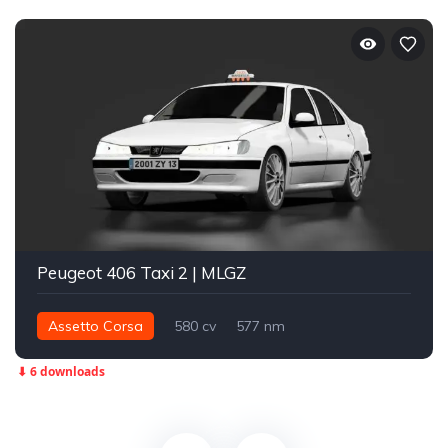
Peugeot 406 Taxi 2 | MLGZ
Assetto Corsa
580 cv
577 nm
Dianteira - FWD
Street
⬇ 6 downloads