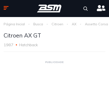
Página Inicial
Busca
Citroen
AX
Assetto Corsa
Citroen AX GT
1987
Hatchback
PUBLICIDADE