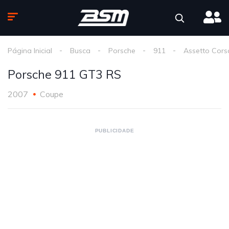
Página Inicial
Busca
Porsche
911
Assetto Cors
Porsche 911 GT3 RS
2007
Coupe
PUBLICIDADE