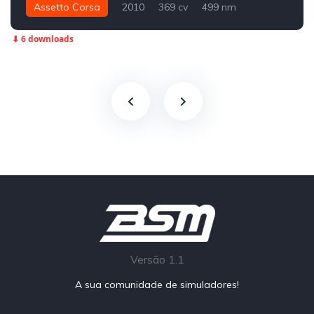
Assetto Corsa
2010
369 cv
499 nm
Traseira - RWD
Track
⬇ 6 downloads
Versão 1.1
A sua comunidade de simuladores!