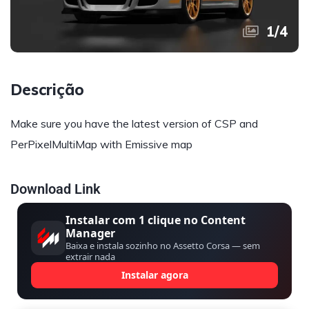
1
/
4
Descrição
Make sure you have the latest version of CSP and
PerPixelMultiMap with Emissive map
Download Link
Instalar com 1 clique no Content
Manager
Baixa e instala sozinho no Assetto Corsa — sem
extrair nada
Instalar agora