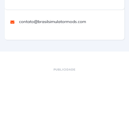
contato@brasilsimulatormods.com
PUBLICIDADE