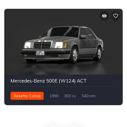
Mercedes-Benz 500E (W124) ACT
Assetto Corsa
1990
363 cv
540 nm
Traseira - RWD
Street