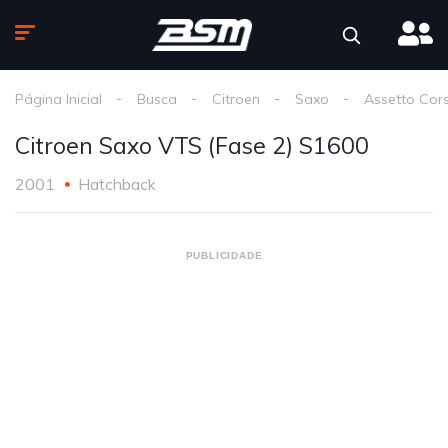
Página Inicial
Busca
Citroen
Saxo
Assetto Cor
Citroen Saxo VTS (Fase 2) S1600
2001
Hatchback
PUBLICIDADE