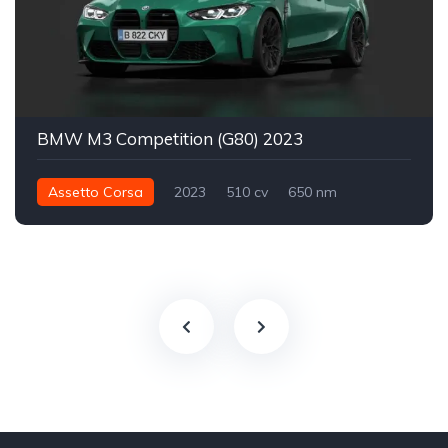
BMW M3 Competition (G80) 2023
Assetto Corsa
2023
510 cv
650 nm
Traseira - RWD
Street