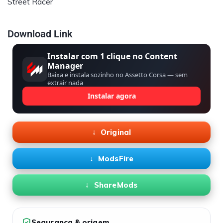
Street Racer
Download Link
Instalar com 1 clique no Content
Manager
Baixa e instala sozinho no Assetto Corsa — sem
extrair nada
Instalar agora
Original
ModsFire
ShareMods
Segurança & origem