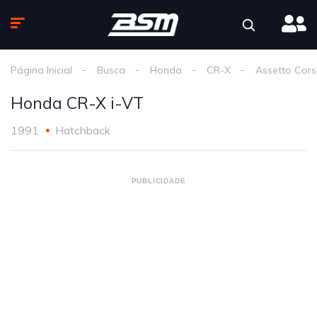
Página Inicial
Busca
Honda
CR-X
Assetto Cor
Honda CR-X i-VT
1991
Hatchback
PUBLICIDADE