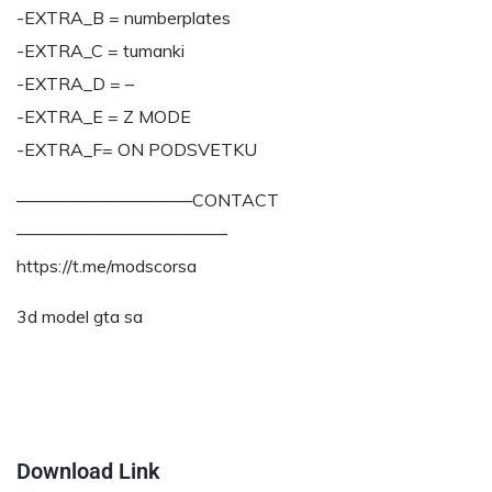
-EXTRA_B = numberplates
-EXTRA_C = tumanki
-EXTRA_D = –
-EXTRA_E = Z MODE
-EXTRA_F= ON PODSVETKU
——————————CONTACT
————————————
https://t.me/modscorsa
3d model gta sa
⠀⠀⠀⠀⠀⠀⠀⠀⠀⠀⠀⠀⠀⠀⠀⠀⠀⠀⠀⠀⠀⠀⠀⠀⠀⠀⠀⠀⠀⠀⠀⠀⠀⠀
⠀⠀⠀⠀⠀⠀⠀⠀⠀⠀⠀⠀⠀⠀⠀⠀
Download Link