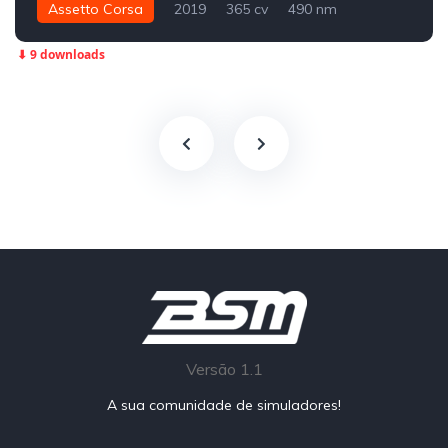
Assetto Corsa
2019
365 cv
490 nm
Traseira - RWD
Track
⬇ 9 downloads
Versão 1.1
A sua comunidade de simuladores!