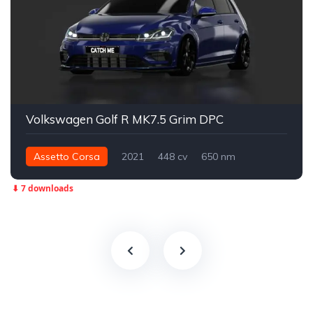
Volkswagen Golf R MK7.5 Grim DPC
Assetto Corsa
2021
448 cv
650 nm
Integral - AWD
Street
⬇ 7 downloads