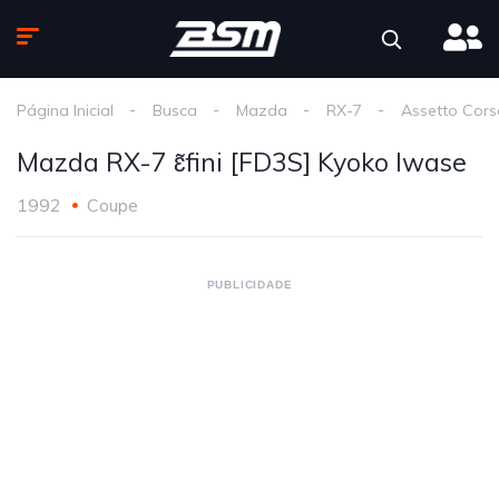
Página Inicial
Busca
Mazda
RX-7
Assetto Cors
Mazda RX-7 ɛ̃fini [FD3S] Kyoko Iwase
1992
Coupe
PUBLICIDADE