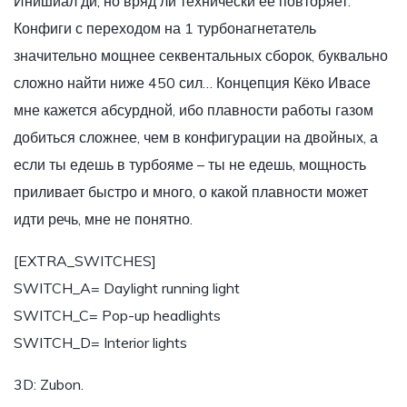
Инишиал ди, но вряд ли технически её повторяет.
Конфиги с переходом на 1 турбонагнетатель
значительно мощнее секвентальных сборок, буквально
сложно найти ниже 450 сил… Концепция Кёко Ивасе
мне кажется абсурдной, ибо плавности работы газом
добиться сложнее, чем в конфигурации на двойных, а
если ты едешь в турбояме – ты не едешь, мощность
приливает быстро и много, о какой плавности может
идти речь, мне не понятно.
[EXTRA_SWITCHES]
SWITCH_A= Daylight running light
SWITCH_C= Pop-up headlights
SWITCH_D= Interior lights
3D: Zubon.