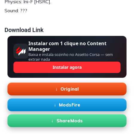
Physics: Ini-F [HSRC].
Sound: ???
Download Link
Instalar com 1 clique no Content
Manager
Baixa e instala sozinho no Assetto Corsa — sem
extrair nada
Instalar agora
Original
ModsFire
ShareMods