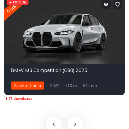
Atualizado
🔥 EM ALTA
BMW M3 Competition (G80) 2025
Assetto Corsa
2025
510 cv
644 nm
Traseira - RWD
Street
⬇ 75 downloads