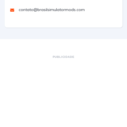
contato@brasilsimulatormods.com
PUBLICIDADE