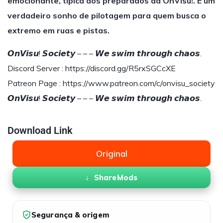
emocionante, típica dos preparados da OnVisu!. É um
verdadeiro sonho de pilotagem para quem busca o
extremo em ruas e pistas.
𝙊𝙣𝙑𝙞𝙨𝙪! 𝙎𝙤𝙘𝙞𝙚𝙩𝙮 – – – 𝙒𝙚 𝙨𝙬𝙞𝙢 𝙩𝙝𝙧𝙤𝙪𝙜𝙝 𝙘𝙝𝙖𝙤𝙨.
Discord Server : https://discord.gg/R5rxSGCcXE
Patreon Page : https://www.patreon.com/c/onvisu_society
𝙊𝙣𝙑𝙞𝙨𝙪! 𝙎𝙤𝙘𝙞𝙚𝙩𝙮 – – – 𝙒𝙚 𝙨𝙬𝙞𝙢 𝙩𝙝𝙧𝙤𝙪𝙜𝙝 𝙘𝙝𝙖𝙤𝙨.
Download Link
Original
ShareMods
Segurança & origem