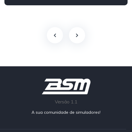
Traseira - RWD
ATCC
Grupo C
Track
Versão 1.1
A sua comunidade de simuladores!