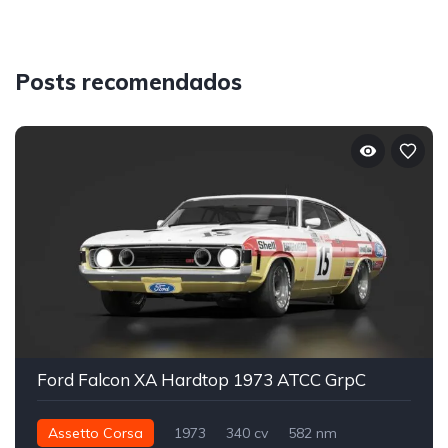
Posts recomendados
Ford Falcon XA Hardtop 1973 ATCC GrpC
Assetto Corsa
1973
340 cv
582 nm