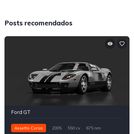
Posts recomendados
Ford GT
Assetto Corsa
2005
550 cv
675 nm