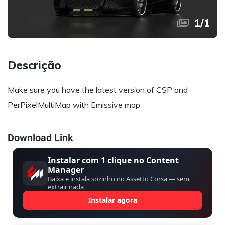
1
/
1
Descrição
Make sure you have the latest version of CSP and
PerPixelMultiMap with Emissive map
Download Link
Instalar com 1 clique no Content
Manager
Baixa e instala sozinho no Assetto Corsa — sem
extrair nada
Instalar agora