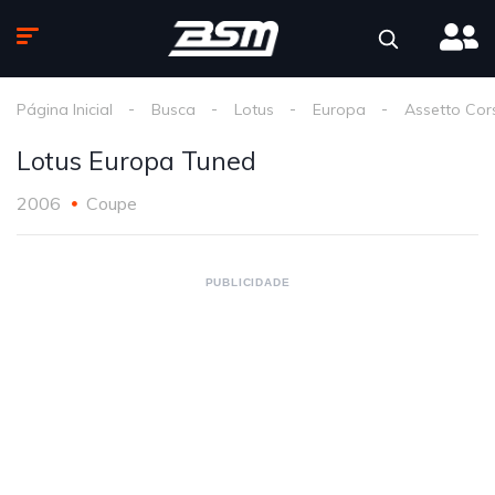
Página Inicial
Busca
Lotus
Europa
Assetto Cor
Lotus Europa Tuned
2006
Coupe
PUBLICIDADE