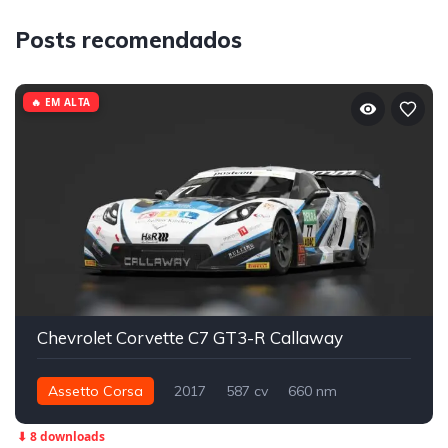
Posts recomendados
🔥 EM ALTA
Chevrolet Corvette C7 GT3-R Callaway
Assetto Corsa
2017
587 cv
660 nm
Traseira - RWD
GT3
Track
⬇ 8 downloads