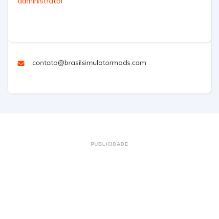
administrator
contato@brasilsimulatormods.com
PUBLICIDADE