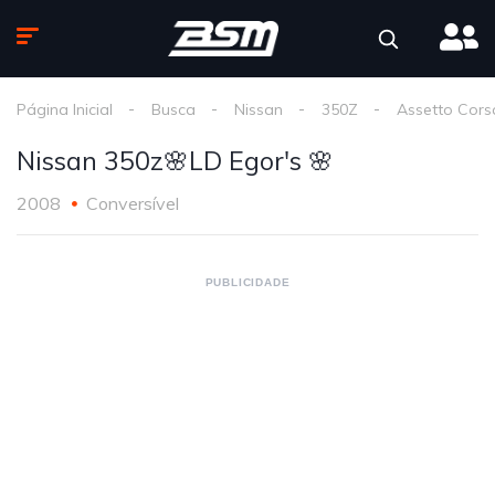
Página Inicial
Busca
Nissan
350Z
Assetto Cors
Nissan 350z🌸LD Egor's 🌸
2008
Conversível
PUBLICIDADE