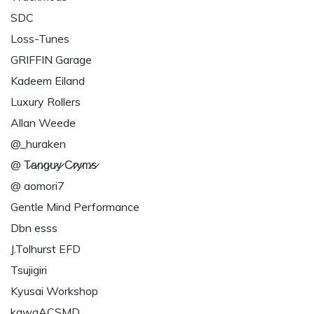
SDC
Loss-Tunes
GRIFFIN Garage
Kadeem Eiland
Luxury Rollers
Allan Weede
@_huraken
@ T̷a̷n̷g̷u̷y̷ C̷r̷y̷m̷s̷
@ aomori7
Gentle Mind Performance
Dbn esss
J.Tolhurst EFD
Tsujigiri
Kyusai Workshop
kawaACSMD