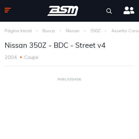
Página Inicial
Busca
Nissan
350Z
Assetto Cors
Nissan 350Z - BDC - Street v4
2004
Coupe
PUBLICIDADE