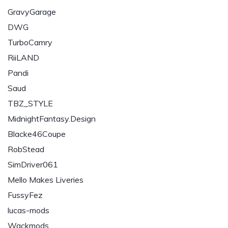
GravyGarage
DWG
TurboCamry
RiiLAND
Pandi
Saud
TBZ_STYLE
MidnightFantasy.Design
Blacke46Coupe
RobStead
SimDriver061
Mello Makes Liveries
FussyFez
lucas-mods
Wackmods