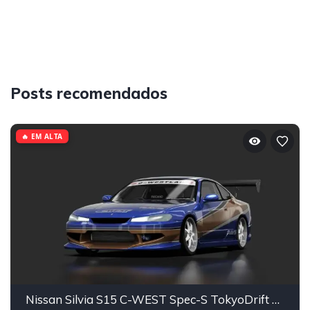
Posts recomendados
🔥 EM ALTA
Nissan Silvia S15 C-WEST Spec-S TokyoDrift Mona Lisa YoikiGarage