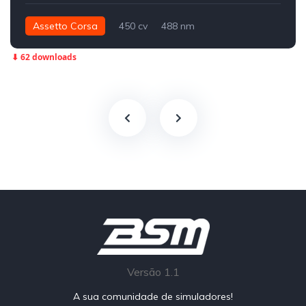
Assetto Corsa
450 cv
488 nm
Traseira - RWD
Drift
⬇ 62 downloads
Versão 1.1
A sua comunidade de simuladores!