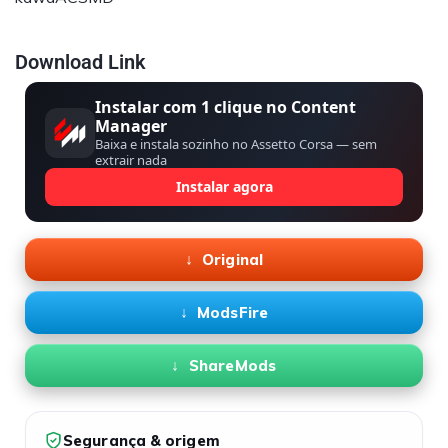
Download Link
Instalar com 1 clique no Content
Manager
Baixa e instala sozinho no Assetto Corsa — sem
extrair nada
Instalar agora
Original
ModsFire
ShareMods
Segurança & origem