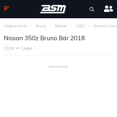
Página Inicial
Busca
Nissan
350Z
Assetto Cors
Nissan 350z Bruno Bär 2018
2018
Coupe
PUBLICIDADE