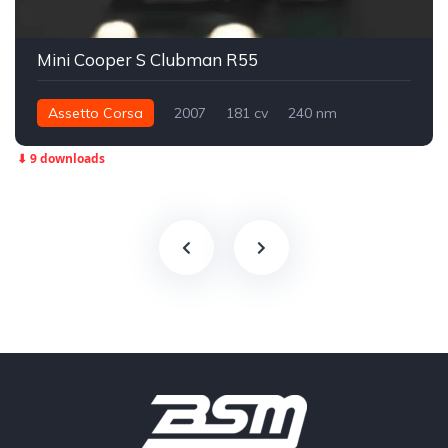
Mini Cooper S Clubman R55
Assetto Corsa
2007
181 cv
240 nm
Dianteira - FWD
Street
⬇ 9 downloads