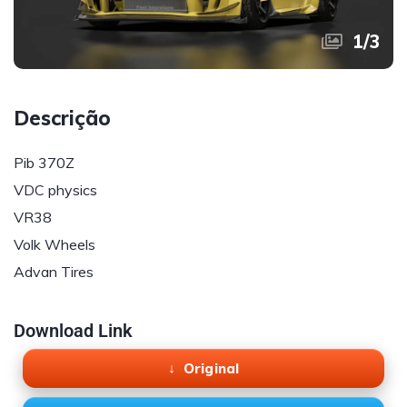
1
/
3
Descrição
Pib 370Z
VDC physics
VR38
Volk Wheels
Advan Tires
Download Link
Original