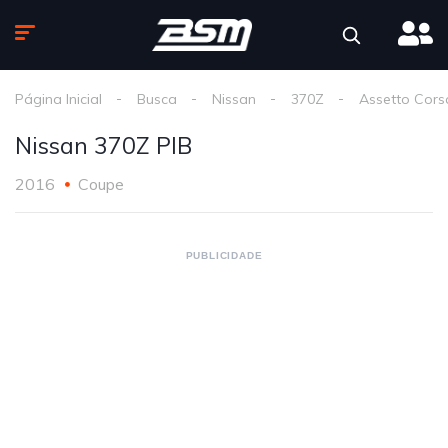
Página Inicial
Busca
Nissan
370Z
Assetto Cors
Nissan 370Z PIB
2016
Coupe
PUBLICIDADE