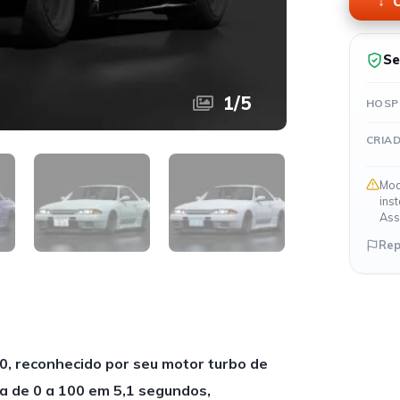
O
Se
1
/
5
HOSP
CRIA
Mod
ins
Ass
Rep
0, reconhecido por seu motor turbo de
ra de 0 a 100 em 5,1 segundos,