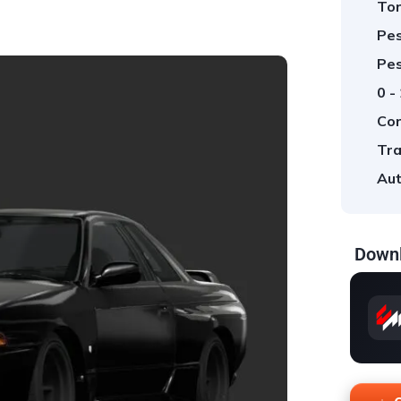
Tor
Pes
Pes
0 -
Cor
Tra
Aut
Downl