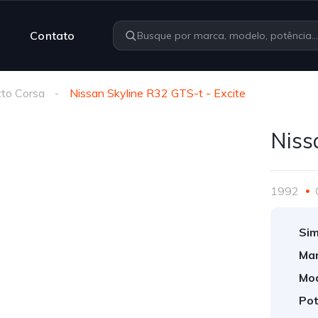
Contato
to Corsa
Nissan Skyline R32 GTS-t - Excite
Niss
1992
Sim
Mar
Mod
Pot