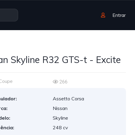
Entrar
an Skyline R32 GTS-t - Excite
Coupe
266
ulador:
Assetto Corsa
ca:
Nissan
elo:
Skyline
ência:
248 cv