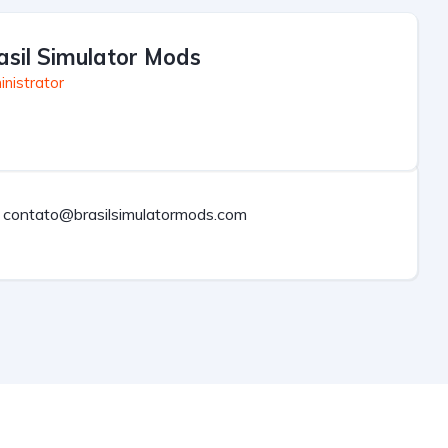
asil Simulator Mods
nistrator
contato@brasilsimulatormods.com