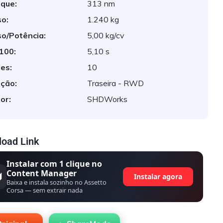
que:
313 nm
o:
1.240 kg
o/Potência:
5,00 kg/cv
 100:
5,10 s
es:
10
ção:
Traseira - RWD
or:
SHDWorks
oad Link
Instalar com 1 clique no
Content Manager
Instalar agora
Baixa e instala sozinho no Assetto
Corsa — sem extrair nada