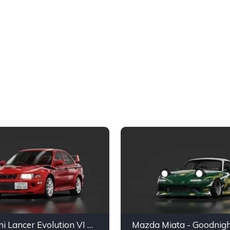
Mitsubishi Lancer Evolution VI GSR T.M. EDITION
Mazda Miata - Goodnigh