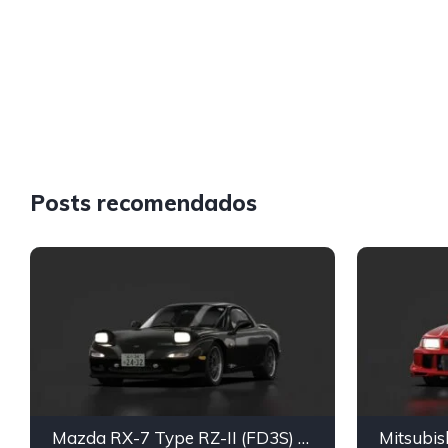
Posts recomendados
Mazda RX-7 Type RZ-II (FD3S) ɛ̃fini