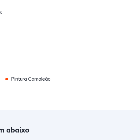
s
•
Pintura Camaleão
m abaixo