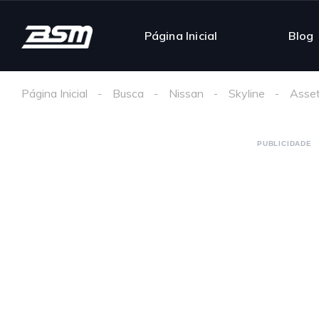
Página Inicial
Blog
Página Inicial
Busca
Nissan
Skyline
Asset
PUBLICIDADE