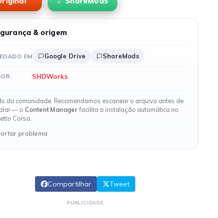
riginal
ShareMods
gurança & origem
Google Drive
ShareMods
EDADO EM
SHDWorks
DOR
s da comunidade. Recomendamos escanear o arquivo antes de
talar — o
Content Manager
facilita a instalação automática no
etto Corsa.
ortar problema
Compartilhar
Tweet
PUBLICIDADE