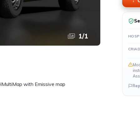
O
Se
1
/
1
HOSP
CRIA
Mod
ins
Ass
elMultiMap with Emissive map
Rep