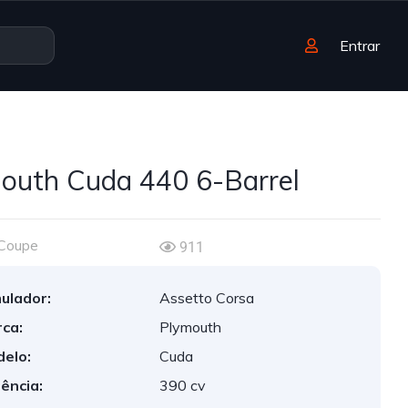
Entrar
outh Cuda 440 6-Barrel
Coupe
911
ulador:
Assetto Corsa
ca:
Plymouth
elo:
Cuda
ência:
390 cv