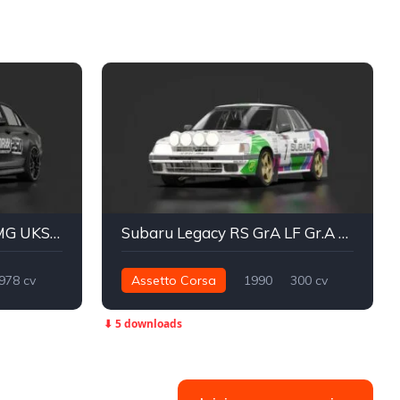
Mercedes-Benz E63S AMG UKSM DMO
Subaru Legacy RS GrA LF Gr.A AWD
978 cv
Assetto Corsa
1990
300 cv
Street
400 nm
Integral - AWD
⬇ 5 downloads
Grupo A
Rally