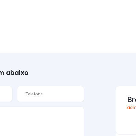
m abaixo
Br
admi