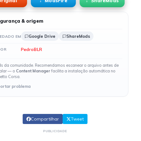
riginal
ModsFire
ShareMods
gurança & origem
Google Drive
ShareMods
EDADO EM
PedroBLR
DOR
s da comunidade. Recomendamos escanear o arquivo antes de
talar — o
Content Manager
facilita a instalação automática no
etto Corsa.
ortar problema
Compartilhar
Tweet
PUBLICIDADE