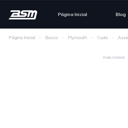
Página Inicial
Blog
Página Inicial
Busca
Plymouth
Cuda
Asse
PUBLICIDADE