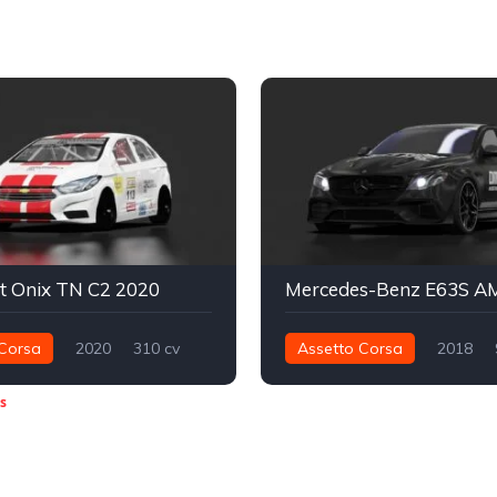
t Onix TN C2 2020
Corsa
2020
310 cv
Assetto Corsa
2018
Dianteira - FWD
Track
1.239 nm
Integral - AWD
s
acional