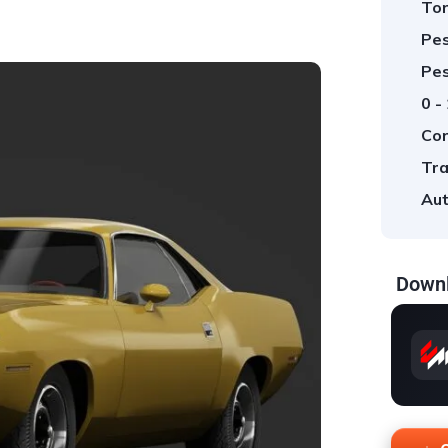
Tor
Pes
Pes
0 -
Cor
Tra
Aut
Downl