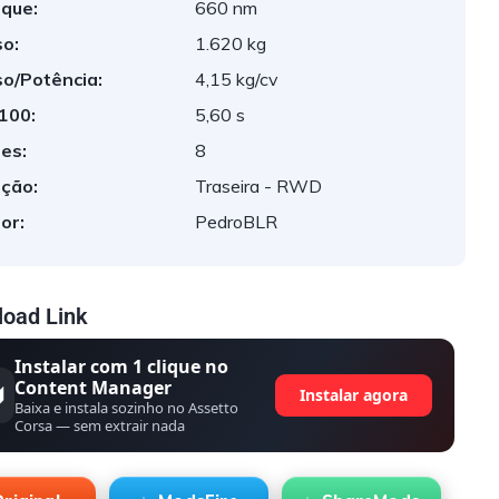
que:
660 nm
o:
1.620 kg
o/Potência:
4,15 kg/cv
 100:
5,60 s
es:
8
ção:
Traseira - RWD
or:
PedroBLR
oad Link
Instalar com 1 clique no
Content Manager
Instalar agora
Baixa e instala sozinho no Assetto
Corsa — sem extrair nada