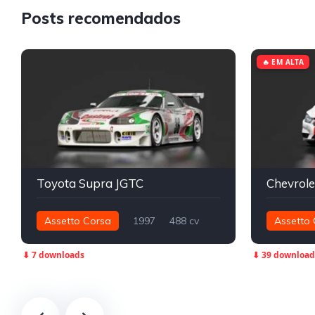
Posts recomendados
🔥 EM ALTA
Toyota Supra JGTC
Chevrole
Assetto Corsa
1997
488 cv
Assetto 
641 nm
Traseira - RWD
JGTC
269 nm
⬇ 7 downloads
⬇ 39 download
Track
Turismo N