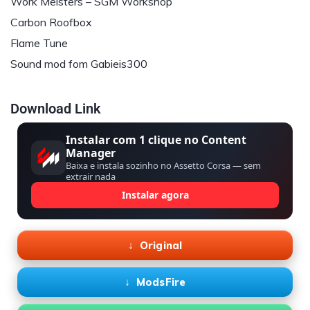
Work Meisters – SGM Workshop
Carbon Roofbox
Flame Tune
Sound mod fom Gabieis300
Download Link
Instalar com 1 clique no Content
Manager
Baixa e instala sozinho no Assetto Corsa — sem
extrair nada
Instalar agora
Original
ModsFire