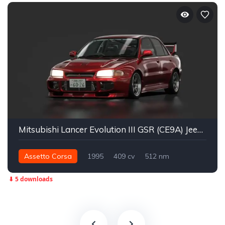
Mitsubishi Lancer Evolution III GSR (CE9A) Jeezus Spec
Assetto Corsa
1995
409 cv
512 nm
Integral - AWD
Street
⬇ 5 downloads