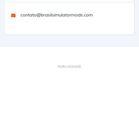
contato@brasilsimulatormods.com
PUBLICIDADE