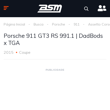
Página Inicial
Busca
Porsche
911
Assetto Cors
Porsche 911 GT3 RS 991.1 | DadBods
x TGA
2015
Coupe
PUBLICIDADE