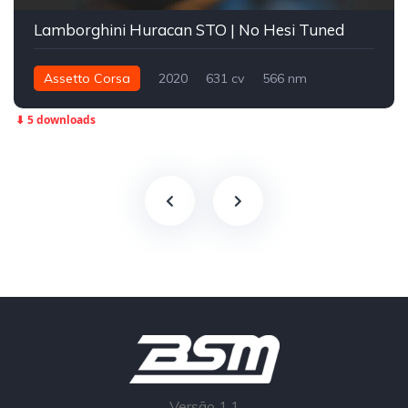
Lamborghini Huracan STO | No Hesi Tuned
Assetto Corsa
2020
631 cv
566 nm
Traseira - RWD
Street
⬇ 5 downloads
Versão 1.1