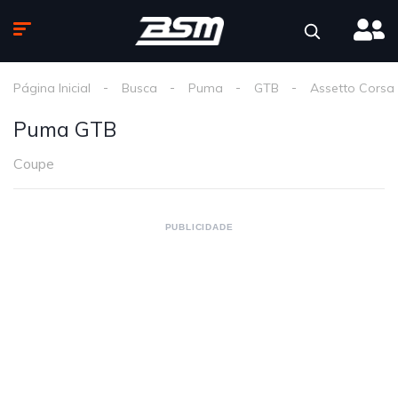
Página Inicial
Busca
Puma
GTB
Assetto Corsa
Puma GTB
Coupe
PUBLICIDADE