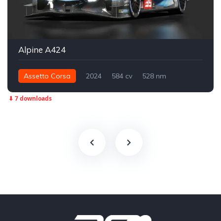
Alpine A424
Assetto Corsa
2024
584 cv
528 nm
Traseira - RWD
LMDH
⬇ 7 downloads