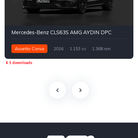
Mercedes-Benz CLS63S AMG AYDIN DPC
Assetto Corsa
2016
1.153 cv
1.368 nm
Traseira - RWD
Street
⬇ 5 downloads