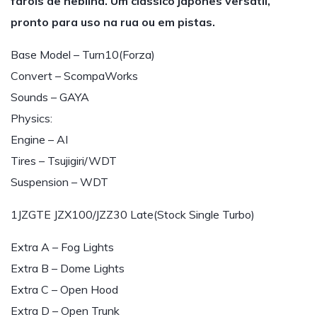
faróis de neblina. Um clássico japonês versátil,
pronto para uso na rua ou em pistas.
Base Model – Turn10(Forza)
Convert – ScompaWorks
Sounds – GAYA
Physics:
Engine – AI
Tires – Tsujigiri/WDT
Suspension – WDT
1JZGTE JZX100/JZZ30 Late(Stock Single Turbo)
Extra A – Fog Lights
Extra B – Dome Lights
Extra C – Open Hood
Extra D – Open Trunk