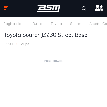
Página Inicial
Busca
Toyota
Soarer
Assetto Co
Toyota Soarer JZZ30 Street Base
1998
Coupe
PUBLICIDADE